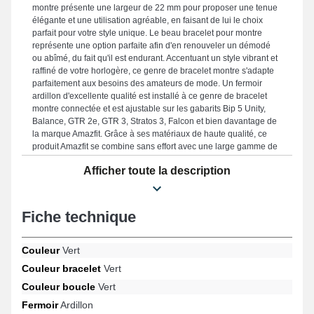
montre présente une largeur de 22 mm pour proposer une tenue
élégante et une utilisation agréable, en faisant de lui le choix
parfait pour votre style unique. Le beau bracelet pour montre
représente une option parfaite afin d'en renouveler un démodé
ou abîmé, du fait qu'il est endurant. Accentuant un style vibrant et
raffiné de votre horlogère, ce genre de bracelet montre s'adapte
parfaitement aux besoins des amateurs de mode. Un fermoir
ardillon d'excellente qualité est installé à ce genre de bracelet
montre connectée et est ajustable sur les gabarits Bip 5 Unity,
Balance, GTR 2e, GTR 3, Stratos 3, Falcon et bien davantage de
la marque Amazfit. Grâce à ses matériaux de haute qualité, ce
produit Amazfit se combine sans effort avec une large gamme de
modèles de la marque Amazfit, assurant un port ergonomique
Afficher toute la description
dans toutes les situations.
Fiche technique
Couleur
Vert
Couleur bracelet
Vert
Couleur boucle
Vert
Fermoir
Ardillon