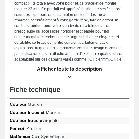
compatibilité totale avec votre poignet, ce bracelet de montre
mesure 22 mm. Ce produit est apprécié à l'aide de ses finitions
soignées, l'érigeant en un complément idéal destiné à
s'harmoniser idéalement à votre garde-robe, tout en offrant un
confort supérieur pour votre smartwatch. La teinte marron
prestigieuse du accessoire horloger est pensée pour les
amateurs qui recherchent un mélange subtil entre élégance et
durabilité, ce bracelet montre convient parfaitement aux
aspirations du quotidien. Ce bracelet combine design et confort
par l'utilisation de son attache ardillon d'excellente qualité, et son
adaptabilité sur des gabarits variés comme : GTR 47mm, GTR 4,
GTR 2, Cheetah (Round), Cheetah Pro, Bip 5 Unity et bien
Afficher toute la description
d'autres encore de la marque Amazfit. Avec son esthétisme, cet
article Amazfit se connecte en toute simplicité à divers modèles
garantissant une utilisation agréable.
Fiche technique
Couleur
Marron
Couleur bracelet
Marron
Couleur boucle
Argenté
Fermoir
Ardillon
Matériaux
Cuir Synthétique