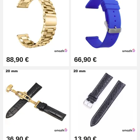
9,90 €
Pince à Poinçonner (pince trou)
57,42 €
Pince Trou pour Bracelet de
88,90 €
66,90 €
Montre
10,90 €
Kit Horlogerie Débutant
26,90 €
Boîte Pompe Bracelet Montre -
Diamètre 1,50 mm - 8 à 25 mm
14,08 €
36,90 €
13,90 €