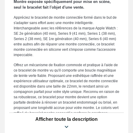
Montre exposée spécifiquement pour mise en scène,
seul le bracelet fait l'objet d'une vente.
Appréciez le bracelet de montre connectée formé dans le but de
s'adapter sans effort avec une montre intelligente.
Interchangeable avec les références de la marque Apple Watch :
SE 2e génération (40 mm), Series 9 (41 mm), Series 1 (38 mm),
Series 2 (38 mm), SE 1re génération (40 mm), Series 6 (40 mm)
entre autres afin de réparer une montre connectée, ce bracelet
montre connectée en silicone vert s'impose comme l'accessoire
impeccable.
Offrez un mécanisme de fixation commode et pratique à l'aide de
ce bracelet de montre vu qu'il comporte une boucle magnétique
de teinte verte fiable. Proposant une esthétique raffinée et une
expérience utilisateur optimale, ce bracelet de montre connectée
est disponible dans une taille de 22mm, le rendant ainsi un
compagnon parfait pour votre style unique. Reconnu en raison de
sa robustesse, ce bracelet pour montre devient une option
parfaite destinée à rénover un bracelet endommagé ou brisé, en
proposant une longévité accrue pour votre montre. Le coloris vert
raffiné du bracelet montre connectée renforce la prestance
sophistiqué de votre garde-temps connecté. Une attache
Afficher toute la description
magnétique est placée à ce type de bracelet montre et est
interchangeable sur le design SE 2e génération (40 mm), SE 1re