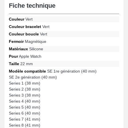
génération (40 mm), Series 5 (40 mm), Series 7 (41 mm), Series 6
Fiche technique
(40 mm), Series 4 (40 mm) et beaucoup davantage de la marque
Apple Watch. Au moyen de son ergonomie, cet article au design
raffiné Apple Watch se raccorde idéalement à de nombreuses
Couleur
Vert
options compatibles pour une utilisation journalière.
Couleur bracelet
Vert
Couleur boucle
Vert
Fermoir
Magnétique
Matériaux
Silicone
Pour
Apple Watch
Taille
22 mm
Modèle compatible
SE 1re génération (40 mm)
SE 2e génération (40 mm)
Series 1 (38 mm)
Series 2 (38 mm)
Series 3 (38 mm)
Series 4 (40 mm)
Series 5 (40 mm)
Series 6 (40 mm)
Series 7 (41 mm)
Series 8 (41 mm)