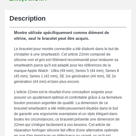
Description
Montre utilisée spécifiquement comme élément de
vitrine, seul le bracelet peut être acquis.
Le bracelet pour montre connectée a été élaboré dans le but de
s'installer à une smartwatch. Cet article 22mm composé de
silicone noir et gris est l'élément recommandé pour restaurer sa
smartwatch parce qu'il est adapté pour les références de la
marque Apple Watch : Ultra (49 mm), Series 5 (44 mm), Series 8
(45 mm), Series 1 (42 mm), SE 1re génération (44 mm), SE 2e
génération (44 mm) et bien plus encore.
L'article 22mm est le résultat d'une conception soignée pour
assurer un ajustement optimal et confortable grâce à sa fermeture
bouton pression argentée de qualité. La dimension de ce
bracelet smartwatch a été méticuleusement étudiée dans le but
de garantir une ergonomie exemplaire et un style élégant dans
toutes les circonstances, ce bracelet présente une dimension de
22mm qui s'intègre facilement à vos besoins. Cet article de
réparation horloger silicone fait office d'une alternative optimale
en vue d'en remplacer un défectueux ou usagé, vu qu'il est