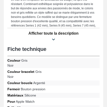
résistant. Combinant esthétique soignée et polyvalence dans le
but de répondre aux envies des passionnés de mode, le coloris
noir et gris reflète un style raffiné qui se marie élégamment à vos
besoins quotidiens. Ce modèle se distingue par une fermeture
bouton pression d'excellente qualité, et sa compatibilité avec les
références Series 1 (42 mm), Series 9 (45 mm), Series 7 (45 mm),
Series 4 (44 mm), Series 10 (46 mm), SE 2e génération (44 mm)
Afficher toute la description
par exemple de la marque Apple Watch. Au moyen de sa
compatibilité, ce bracelet pour montre connectée Apple Watch se
combine idéalement à diverses références de la marque.
Fiche technique
Couleur
Gris
Noir
Couleur bracelet
Gris
Noir
Couleur boucle
Argenté
Fermoir
Bouton pression
Matériaux
Silicone
Pour
Apple Watch