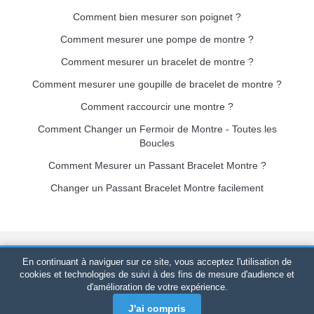
Comment bien mesurer son poignet ?
Comment mesurer une pompe de montre ?
Comment mesurer un bracelet de montre ?
Comment mesurer une goupille de bracelet de montre ?
Comment raccourcir une montre ?
Comment Changer un Fermoir de Montre - Toutes les
Boucles
Comment Mesurer un Passant Bracelet Montre ?
Changer un Passant Bracelet Montre facilement
Bracelet-de-montre.com
© 2026
Tous droits réservés
-
SIRET
:
En continuant à naviguer sur ce site, vous acceptez l'utilisation de
520 247 727 000 57 -
Plateforme Juridique : BP 20075 - 31121
cookies et technologies de suivi à des fins de mesure d'audience et
d'amélioration de votre expérience.
PORTET PDC - France Métropolitaine
-
Vente en ligne
uniquement
J'ai compris