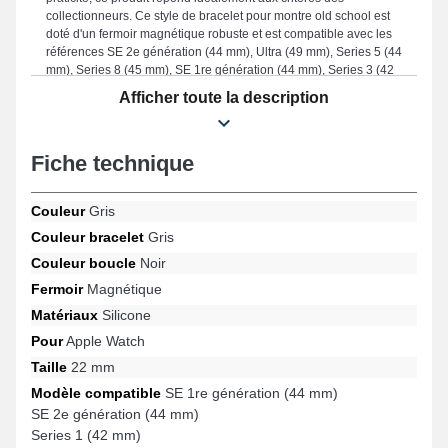
collectionneurs. Ce style de bracelet pour montre old school est
doté d'un fermoir magnétique robuste et est compatible avec les
références SE 2e génération (44 mm), Ultra (49 mm), Series 5 (44
mm), Series 8 (45 mm), SE 1re génération (44 mm), Series 3 (42
mm) et bien d'autres de la marque Apple Watch. L'article silicone
Afficher toute la description
Apple Watch s'ajuste complètement à une sélection étendue de
références de la marque.
Fiche technique
Couleur
Gris
Couleur bracelet
Gris
Couleur boucle
Noir
Fermoir
Magnétique
Matériaux
Silicone
Pour
Apple Watch
Taille
22 mm
Modèle compatible
SE 1re génération (44 mm)
SE 2e génération (44 mm)
Series 1 (42 mm)