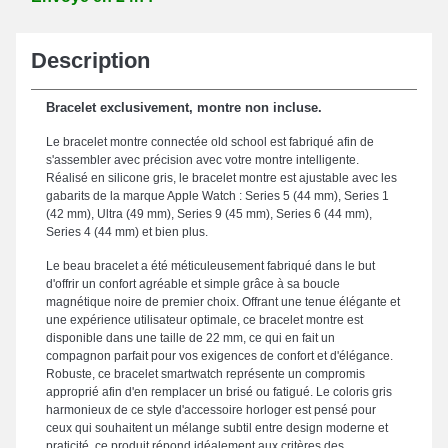
Description
Bracelet exclusivement, montre non incluse.
Le bracelet montre connectée old school est fabriqué afin de
s'assembler avec précision avec votre montre intelligente.
Réalisé en silicone gris, le bracelet montre est ajustable avec les
gabarits de la marque Apple Watch : Series 5 (44 mm), Series 1
(42 mm), Ultra (49 mm), Series 9 (45 mm), Series 6 (44 mm),
Series 4 (44 mm) et bien plus.
Le beau bracelet a été méticuleusement fabriqué dans le but
d'offrir un confort agréable et simple grâce à sa boucle
magnétique noire de premier choix. Offrant une tenue élégante et
une expérience utilisateur optimale, ce bracelet montre est
disponible dans une taille de 22 mm, ce qui en fait un
compagnon parfait pour vos exigences de confort et d'élégance.
Robuste, ce bracelet smartwatch représente un compromis
approprié afin d'en remplacer un brisé ou fatigué. Le coloris gris
harmonieux de ce style d'accessoire horloger est pensé pour
ceux qui souhaitent un mélange subtil entre design moderne et
praticité, ce produit répond idéalement aux critères des