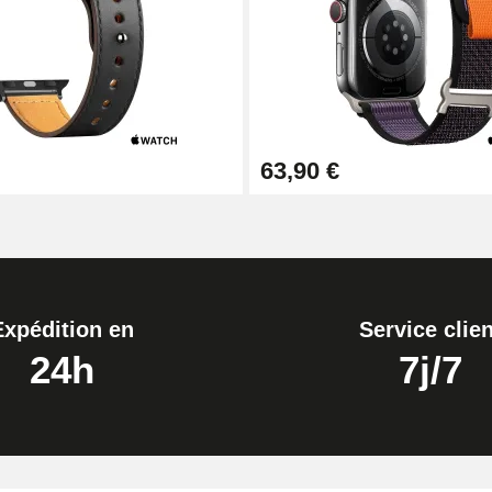
63,90 €
Expédition en
Service clien
24h
7j/7