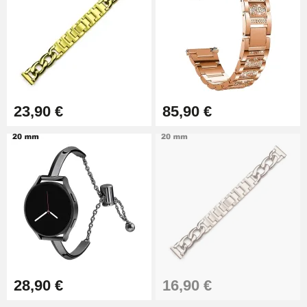
Kit Horlogerie Débutant
26,90 €
23,90 €
85,90 €
Marteau Horloger pour Goupille
Bracelet de montre
3,90 €
Kit pour Réduire Bracelet
Montre Métal
13,90 €
Boîte Pompe Bracelet Montre -
Diamètre 1,50 mm - 8 à 25 mm
14,08 €
28,90 €
16,90 €