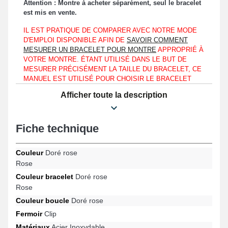
Attention : Montre à acheter séparément, seul le bracelet
est mis en vente.
IL EST PRATIQUE DE COMPARER AVEC NOTRE MODE
D'EMPLOI DISPONIBLE AFIN DE
SAVOIR COMMENT
MESURER UN BRACELET POUR MONTRE
APPROPRIÉ À
VOTRE MONTRE. ÉTANT UTILISÉ DANS LE BUT DE
MESURER PRÉCISÉMENT LA TAILLE DU BRACELET, CE
MANUEL EST UTILISÉ POUR CHOISIR LE BRACELET
ADAPTÉ QUE VOTRE MONTRE SOIT UNE LACOSTE, TW
Afficher toute la description
STEEL OU MÊME UNE LONGINES.
À adapter sur un boîtier d'une montre, ce bracelet pour montre
s'assemble uniquement à un entre-corne d'une longueur de
Fiche technique
20mm.
Faisant office d'un compromis approprié destiné à remplacer un
Couleur
Doré rose
bracelet montre fatigué ou brisé, ce bracelet est conçu en acier
Rose
inoxydable. Une boucle clip de teinte dorée rose garantit un
Couleur bracelet
Doré rose
système de fixation sécurisé et efficace. Commandez des tiges de
Rose
montre d'une longueur de 20 mm pour positionner le Bracelet
Métal de montre Doré rose 20 mm u à hauteur d'un boîtier de
Couleur boucle
Doré rose
montre. L'anse droite est située à la pointe du bracelet montre.
Fermoir
Clip
Fait en acier inoxydable, ce produit possède une couleur dorée
Matériaux
Acier Inoxydable