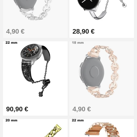
Montre Professionnel
49,92 €
Outil Bracelet Montre pas cher
4,90 €
28,90 €
34,92 €
Kit pour Raccourcir Bracelet
Montre
7,90 €
Kit Réparation Montre Débutant
16,90 €
90,90 €
4,90 €
Pied à Coulisse Numérique
9,90 €