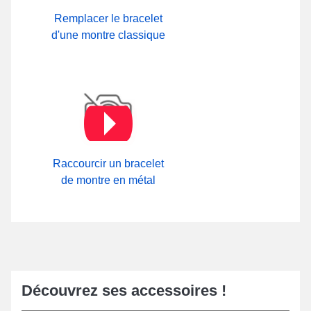
Dans l'intention d'adapter le bracelet montre composé à l'aide
d'acier inoxydable, il vous est possible d'avoir recours au
chasse-
Remplacer le bracelet
goupille montre
et de se conformer à notre documentation
d'une montre classique
détaillée dans l'optique de savoir
comment réduire bracelet
montre métal
. Exploitez instantanément le produit acheté et sans
l'obligation de faire appel à un horloger afin d'ajuster la taille pour
vos dimensions de votre poignet avec cette procédure. Sur les
montres de la marque Festina, Victorinox, OOZOO et plusieurs
autres, ce style de bracelet de montre commun est
interchangeable.
Raccourcir un bracelet
de montre en métal
Découvrez ses accessoires !