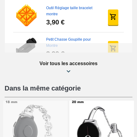
Outil Réglage taille bracelet
montre
3,90 €
Petit Chasse Goupille pour
Montre
3,90 €
Voir tous les accessoires
Chasses Goupille Long Montre
0.7/0.8/0.9/1.0mm
19,08 €
Dans la même catégorie
Chasse-Goupille Montre
4,90 €
Outil Changement Bracelet