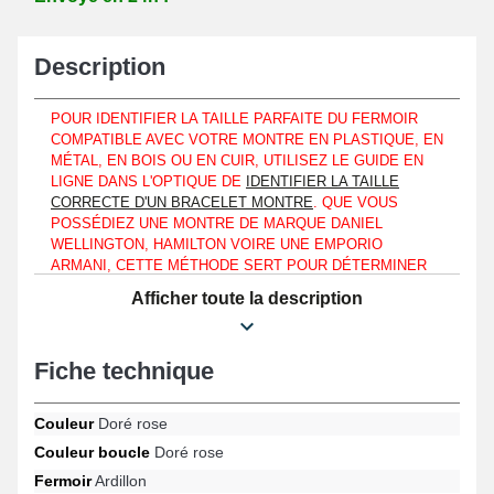
Description
POUR IDENTIFIER LA TAILLE PARFAITE DU FERMOIR
COMPATIBLE AVEC VOTRE MONTRE EN PLASTIQUE, EN
MÉTAL, EN BOIS OU EN CUIR, UTILISEZ LE GUIDE EN
LIGNE DANS L'OPTIQUE DE
IDENTIFIER LA TAILLE
CORRECTE D'UN BRACELET MONTRE
. QUE VOUS
POSSÉDIEZ UNE MONTRE DE MARQUE DANIEL
WELLINGTON, HAMILTON VOIRE UNE EMPORIO
ARMANI, CETTE MÉTHODE SERT POUR DÉTERMINER
LES DIMENSIONS DU BRACELET EN VUE DE
Afficher toute la description
COMMANDER LE FERMOIR SEMBLABLE
Se plaçant sur un bracelet plastique et silicone percé et
Fiche technique
beaucoup plus, le fermoir montre est de type ardillon. Pour
homme comme femme, cet article "Boucle Doré rose de montre
Acier Inoxydable Ardillon 20 mm" assure une solidité durable au
Couleur
Doré rose
quotidien. Offrant un port fiable sur le poignet, cet article de
fixation est idéal pour procurer une connexion solide avec les
Couleur boucle
Doré rose
côtés du bracelet de montre. Élaboré avec de l'acier inoxydable,
Fermoir
Ardillon
ce produit se fait remarquer grâce à sa robustesse et garantit une