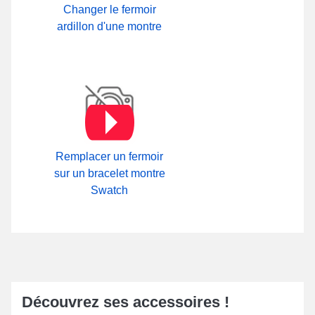
garmin
, d'après les propriétés du bracelet de montre. La
Changer le fermoir
fermeture pour montre a été développée pour garantir une
ardillon d'une montre
sécurité accrue tout en garantissant une esthétique soignée.
Remplacer un fermoir
sur un bracelet montre
Swatch
Découvrez ses accessoires !