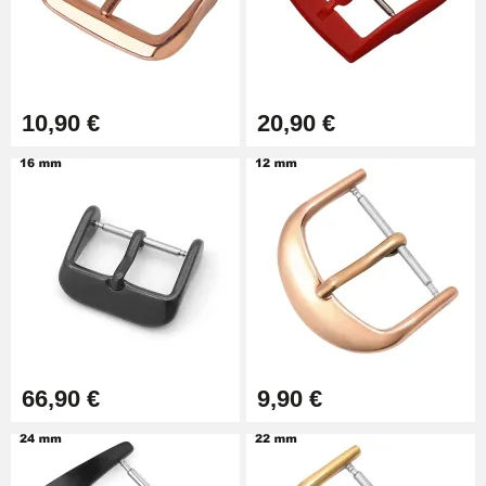
Pince à Poinçonner (pince trou)
57,42 €
Pince Trou pour Bracelet de
10,90 €
20,90 €
Montre
10,90 €
Kit Horlogerie Débutant
26,90 €
Extracteur de Bracelet de
Montre Facile
17,90 €
66,90 €
9,90 €