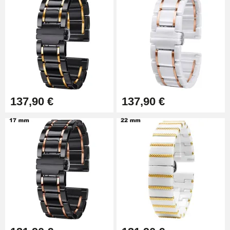
4,90 €
Outil Changement Bracelet
Montre Professionnel
49,92 €
Outil Bracelet Montre pas cher
137,90 €
137,90 €
34,92 €
Kit pour Raccourcir Bracelet
Montre
7,90 €
Kit Réparation Montre Débutant
16,90 €