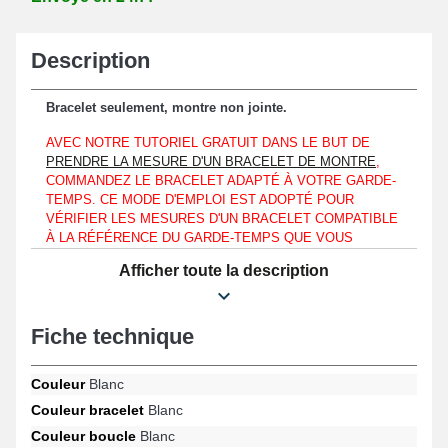
Description
Bracelet seulement, montre non jointe.
AVEC NOTRE TUTORIEL GRATUIT DANS LE BUT DE
PRENDRE LA MESURE D'UN BRACELET DE MONTRE
,
COMMANDEZ LE BRACELET ADAPTÉ À VOTRE GARDE-
TEMPS. CE MODE D'EMPLOI EST ADOPTÉ POUR
VÉRIFIER LES MESURES D'UN BRACELET COMPATIBLE
À LA RÉFÉRENCE DU GARDE-TEMPS QUE VOUS
POSSÉDEZ. QU'IL SOIT DE MARQUE ARMANI,
Afficher toute la description
LONGINES OU BIEN UNE OLYMPIC.
Équipable spécifiquement à un entrecorne au niveau d'un boîtier
d'une montre de 17mm.
Fiche technique
Ce bracelet de montre est constitué de céramique et constitue un
compromis parfait en vue de remplacer un bracelet brisé ou
Couleur
Blanc
endommagé. La boucle papillon de couleur blanche garantit une
Couleur bracelet
Blanc
fixation pratique et efficace. À hauteur d'un boîtier de montre,
installez le bracelet au moyen de barres de montre mesurant
Couleur boucle
Blanc