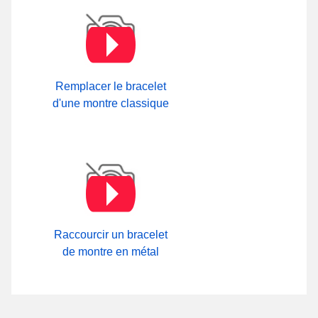
comment raccourcir bracelet céramique
, vous pouvez mettre à
taille le bracelet pour montre en obtenant notre
kit horlogerie
débutant
. Vous pouvez profiter sans intermédiaire de votre
commande grâce ce guide pour ajuster la taille pour la
circonférence de votre poignet sans avoir besoin de solliciter un
horloger qualifié. Ce type de bracelet montre aux dimensions
Remplacer le bracelet
classiques est approprié avec les montres de la marque
Hamilton, Longines, OOZOO et encore d'autres, tant que vous
d'une montre classique
respectez les critères de taille de 17mm sur l'entrecorne.
Raccourcir un bracelet
de montre en métal