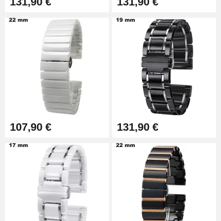
131,90 €
131,90 €
Pied à Coulisse Numérique
9,90 €
Kit Horlogerie Débutant
26,90 €
107,90 €
131,90 €
Marteau Horloger pour Goupille
Bracelet de montre
3,90 €
Kit pour Réduire Bracelet
Montre Métal
13,90 €