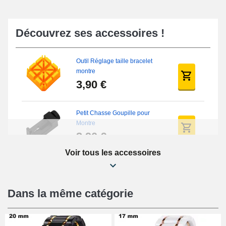
Découvrez ses accessoires !
Outil Réglage taille bracelet
montre
3,90 €
Petit Chasse Goupille pour
Montre
3,90 €
Voir tous les accessoires
Chasses Goupille Long Montre
0.7/0.8/0.9/1.0mm
19,08 €
Dans la même catégorie
Chasse-Goupille Montre