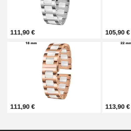
Outil Changement Bracelet Montre Profes
49,92 €
111,90 €
105,90 €
Outil Bracelet Montre pas cher
34,92 €
Kit pour Raccourcir Bracelet Montre
7,90 €
Kit Réparation Montre Débutant
111,90 €
113,90 €
16,90 €
Pied à Coulisse Numérique