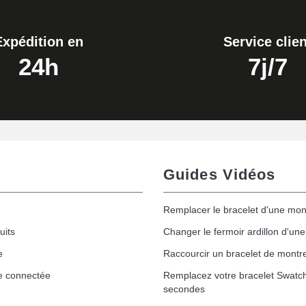
Expédition en
Service clien
24h
7j/7
de montre
Guides Vidéos
Remplacer le bracelet d'une mon
uits
Changer le fermoir ardillon d'un
e
Raccourcir un bracelet de montr
1,50 mm - 8 à 25 mm
e connectée
Remplacez votre bracelet Swatc
secondes