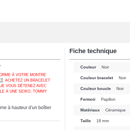
Fiche technique
.
Couleur
Noir
NFORME À VOTRE MONTRE
Couleur bracelet
Noir
ET
. ACHETEZ UN BRACELET
UE VOUS DÉTENEZ AVEC
Couleur boucle
Noir
LE À UNE SEIKO, TOMMY
Fermoir
Papillon
ne à hauteur d'un boîtier
Matériaux
Céramique
Taille
18 mm
veler un bracelet montre
n