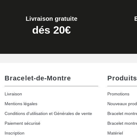
9,90 €
Livraison gratuite
Kit Horlogerie Débutant
dés 20€
26,90 €
Marteau Horloger pour Goupille Bracelet 
3,90 €
Bracelet-de-Montre
Produits
Kit pour Réduire Bracelet Montre Métal
Livraison
Promotions
13,90 €
Mentions légales
Nouveaux prod
Conditions d'utilisation et Générales de vente
Bracelet montr
Boîte Pompe Bracelet Montre - Diamètre 
Paiement sécurisé
Bracelet montr
14,08 €
Inscription
Matériel