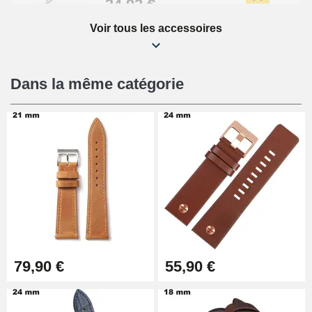
34,92 €
Voir tous les accessoires
Kit Réparation Montre Débutant
16,90 €
Dans la même catégorie
Pied à Coulisse Numérique
9,90 €
Pince à Poinçonner (pince trou)
57,42 €
Pince Trou pour Bracelet de
79,90 €
55,90 €
Montre
10,90 €