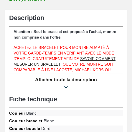
Description
Attention : Seul le bracelet est proposé à l'achat, montre
non comprise dans l'offre.
ACHETEZ LE BRACELET POUR MONTRE ADAPTÉ À
VOTRE GARDE-TEMPS EN VÉRIFIANT AVEC LE MODE
D'EMPLOI GRATUITEMENT AFIN DE
SAVOIR COMMENT
MESURER UN BRACELET
. QUE VOTRE MONTRE SOIT
COMPARABLE À UNE LACOSTE, MICHAEL KORS OU
MÊME UNE LONGINES, CETTE PROCÉDURE PERMET
Afficher toute la description
D'ACHETER LE BRACELET SPÉCIFIQUE AVEC LE
FORMAT DE L'HORLOGÈRE QUE VOUS AVEZ.
Au niveau d'un boîtier de montre exposant sa mesure d'entre-
Fiche technique
corne d'une largeur de 24mm seulement, il est envisageable de
mettre ce bracelet de montre.
Couleur
Blanc
Le bracelet de montre est composé de cuir véritable et constitue
Couleur bracelet
Blanc
une option appropriée destinée à renouveler un bracelet de
Couleur boucle
Doré
montre usé ou démodé. De type ardillon, le fermoir doré assure