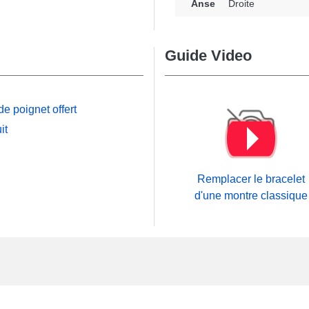
Anse
Droite
ernative idéale. Par
dillon, un mécanisme de
 hauteur d'un boîtier de
Guide Video
se droite est située en
s marron soigné et est
e poignet offert
 30 mm au niveau d'un
it
uartz ou une montre
 mise en valeur en
nt avec ce bracelet de
Remplacer le bracelet
d'une montre classique
ed à coulisse
ou d'une
e évalué. Avec ce mode
nnement stable du
ossesseurs de garde-
t raffiné, cet article est