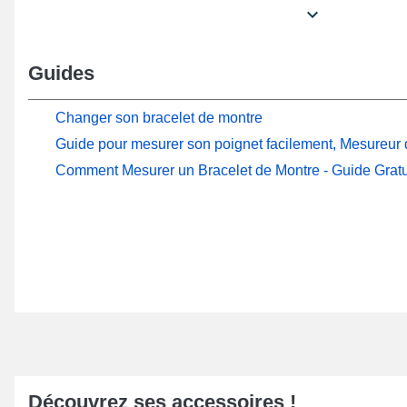
bracelet pour montre en cuir véritable constitue une alt
l'intermédiaire d'une boucle de teinte noire de type ar
fixation sûr et pratique est garanti. Le produit se fixe à
Guides
montre au moyen de tiges montre mesurant 30 mm. L'an
bout du bracelet de montre.
Changer son bracelet de montre
Le bracelet profite d'une largeur de 30 mm, d'un colori
Guide pour mesurer son poignet facilement, Mesureur d
élaboré grâce à du cuir véritable. Installez cet article
Comment Mesurer un Bracelet de Montre - Guide Gratu
boîtier montre via des tiges, qu'elle soit une montre q
analogique. La finesse de votre garde-temps peut être
s'assortissant aux contours de votre poignet directeme
montre 30mm.
Comme indiqué dans notre mode d'emploi, avec un
pi
règle graduée, le calibre de l'ancien bracelet peut êtr
d'emploi garantissez une harmonie totale et le positio
bracelet montre récemment ajusté. À l'intention des p
temps qui sont en quête d'un élément de grande qualité e
une formidable solution.
Découvrez ses accessoires !