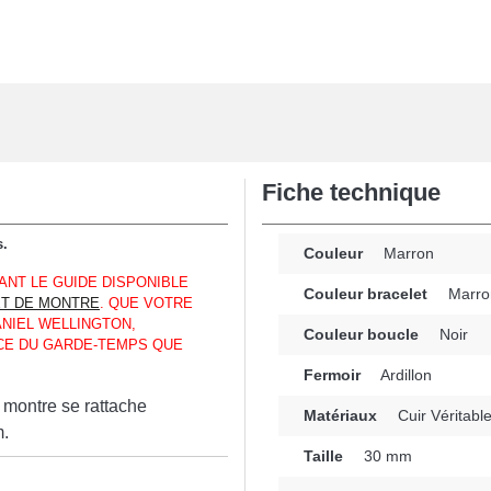
Fiche technique
s.
Couleur
Marron
ANT LE GUIDE DISPONIBLE
Couleur bracelet
Marro
T DE MONTRE
. QUE VOTRE
NIEL WELLINGTON,
Couleur boucle
Noir
CE DU GARDE-TEMPS QUE
Fermoir
Ardillon
 montre se rattache
Matériaux
Cuir Véritabl
m.
Taille
30 mm
ux ou fatigué, le
n