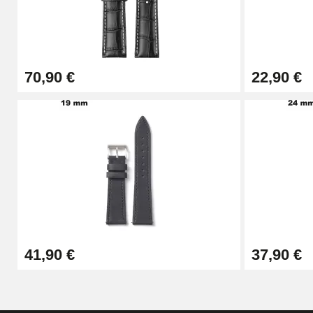
Pince à Poinçonner (pince trou)
57,42 €
70,90 €
22,90 €
Pince Trou pour Bracelet de Montre
10,90 €
Kit Horlogerie Débutant
26,90 €
Boîte Pompe Bracelet Montre - Diamètre 
41,90 €
37,90 €
14,08 €
Boîte Pompe pour Bracelet Montre - Diam