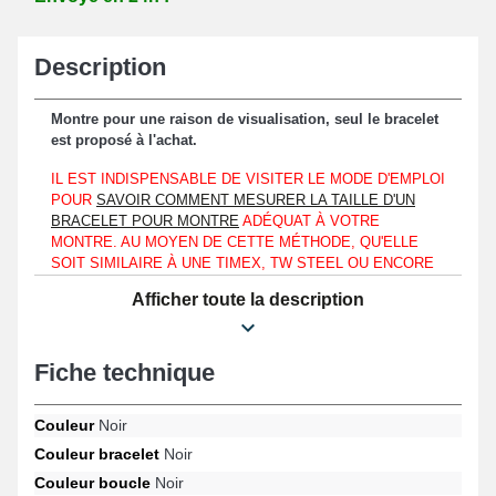
Description
Montre pour une raison de visualisation, seul le bracelet
est proposé à l'achat.
IL EST INDISPENSABLE DE VISITER LE MODE D'EMPLOI
POUR
SAVOIR COMMENT MESURER LA TAILLE D'UN
BRACELET POUR MONTRE
ADÉQUAT À VOTRE
MONTRE. AU MOYEN DE CETTE MÉTHODE, QU'ELLE
SOIT SIMILAIRE À UNE TIMEX, TW STEEL OU ENCORE
UNE EMPORIO ARMANI, PROCUREZ-VOUS LE
Afficher toute la description
BRACELET SPÉCIFIQUE POUR LE MODÈLE DE
L'HORLOGÈRE QUE VOUS POSSÉDEZ.
Affectable seulement avec un boîtier de montre ayant une mesure
Fiche technique
d'entre-corne d'une largeur de 18mm.
Ce bracelet de montre premium est constitué de cuir véritable et
Couleur
Noir
en fait un choix parfait destiné à un remplacement d'un bracelet
Couleur bracelet
Noir
fatigué ou démodé. De type papillon, le fermoir d'aspect noir
Couleur boucle
Noir
assure une fixation pratique et commode. À hauteur d'un boîtier,