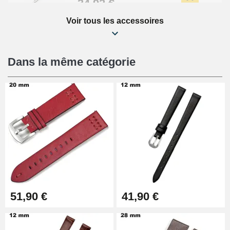
34,92 €
Voir tous les accessoires
Kit Réparation Montre Débutant
16,90 €
Dans la même catégorie
Pied à Coulisse Numérique
9,90 €
Pince à Poinçonner (pince trou)
57,42 €
Pince Trou pour Bracelet de
51,90 €
41,90 €
Montre
10,90 €