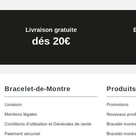
Boîte Pompe pour Bracelet Montre - Diam
19,90 €
Livraison gratuite
Extracteur de Bracelet de Montre Facile
dés 20€
17,90 €
Bracelet-de-Montre
Produits
Livraison
Promotions
Mentions légales
Nouveaux prod
Conditions d'utilisation et Générales de vente
Bracelet montr
Paiement sécurisé
Bracelet montr