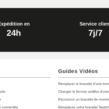
ètre 1,80 mm - 8 à 25 mm
Expédition en
Service clien
24h
7j/7
Guides Vidéos
Remplacer le bracelet d'une mon
uits
Changer le fermoir ardillon d'un
e
Raccourcir un bracelet de montr
e connectée
Remplacez votre bracelet Swatc