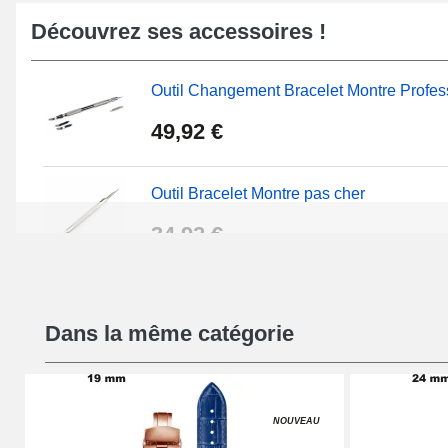
optimale, ce bracelet pour montre est un fantastique ch
Découvrez ses accessoires !
Un bracelet peut être extrait doucement en ayant reco
montre débutant
de la rubrique
outil bracelet montre p
Outil Changement Bracelet Montre Profes
ce type de bracelet, une boucle ardillon de qualité perm
montre. Inspectez tous les types de boucles similaires à
49,92 €
section
Attache Bracelet Montre
sur notre site internet.
Outil Bracelet Montre pas cher
34,92 €
Kit Réparation Montre Débutant
Dans la même catégorie
16,90 €
Pied à Coulisse Numérique
NOUVEAU
9,90 €