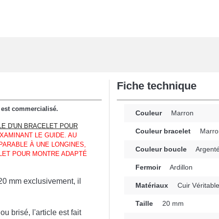
Fiche technique
t est commercialisé.
Couleur
Marron
LE D'UN BRACELET POUR
Couleur bracelet
Marro
AMINANT LE GUIDE. AU
PARABLE À UNE LONGINES,
Couleur boucle
Argent
ELET POUR MONTRE ADAPTÉ
Fermoir
Ardillon
 20 mm exclusivement, il
Matériaux
Cuir Véritabl
Taille
20 mm
risé, l'article est fait