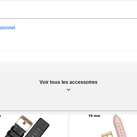
oix.
urs à un
kit réparation
as cher
. Positionnée sur
sionnel
et de l'ouverture de la
 l'intérieur de notre
Voir tous les accessoires