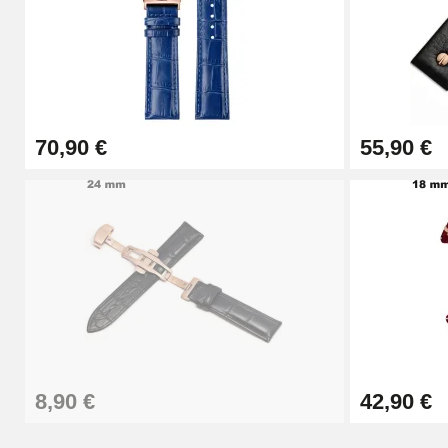
Pince à Poinçonner (pince trou)
57,42 €
70,90 €
55,90 €
Pince Trou pour Bracelet de Montre
10,90 €
Kit Horlogerie Débutant
26,90 €
Boîte Pompe Bracelet Montre - Diamètre 
8,90 €
42,90 €
14,08 €