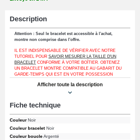
Description
Attention : Seul le bracelet est accessible à l'achat,
montre non comprise dans l'offre.
IL EST INDISPENSABLE DE VÉRIFIER AVEC NOTRE
TUTORIEL POUR
SAVOIR MESURER LA TAILLE D'UN
BRACELET
CONFORME À VOTRE BOÎTIER. OBTENEZ
UN BRACELET MONTRE COMPATIBLE AU GABARIT DU
GARDE-TEMPS QUI EST EN VOTRE POSSESSION
GRÂCE À CE TUTORIEL, QUE VOTRE MONTRE-
Afficher toute la description
BRACELET SOIT UN MODÈLE TISSOT, TIMEX OU MÊME
UNE LORUS.
Affectable précisément à un entrecorne avec un boîtier de montre
Fiche technique
d'une longueur de 12mm.
Pour changer un bracelet montre brisé ou endommagé, ce
Couleur
Noir
bracelet composé de cuir véritable fait office d'une option
Couleur bracelet
Noir
optimale. Un fermoir ardillon d'aspect argenté est employé afin de
Couleur boucle
Argenté
garantir une fixation sûre et facile à utiliser. À hauteur d'un boîtier