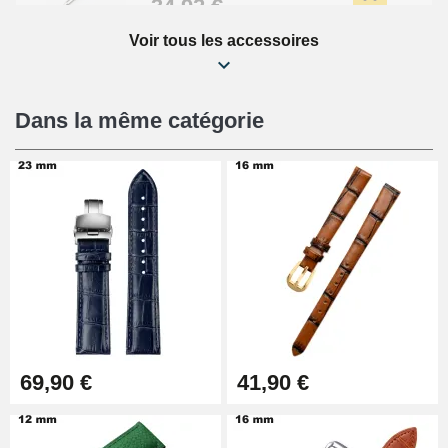
34,92 €
Voir tous les accessoires
Kit Réparation Montre Débutant
16,90 €
Dans la même catégorie
Pied à Coulisse Numérique
9,90 €
Pince à Poinçonner (pince trou)
57,42 €
Pince Trou pour Bracelet de
69,90 €
41,90 €
Montre
10,90 €