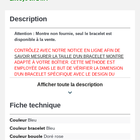
Description
Attention : Montre non fournie, seul le bracelet est
disponible à la vente.
CONTRÔLEZ AVEC NOTRE NOTICE EN LIGNE AFIN DE
SAVOIR MESURER LA TAILLE D'UN BRACELET MONTRE
ADAPTÉ À VOTRE BOÎTIER. CETTE MÉTHODE EST
EMPLOYÉE DANS LE BUT DE VÉRIFIER LA DIMENSION
D'UN BRACELET SPÉCIFIQUE AVEC LE DESIGN DU
GARDE-TEMPS DONT VOUS DISPOSEZ. QUE VOTRE
Afficher toute la description
MONTRE CLASSIQUE RESSEMBLE À UNE SEIKO,
GUESS OU ENCORE UNE EMPORIO ARMANI.
Ce bracelet montre est à assembler au niveau d'un boîtier d'une
Fiche technique
montre disposant d'une mesure d'entre-corne de 20 mm
spécifiquement.
Couleur
Bleu
Pour le changement de bracelet de montre usé ou brisé, ce
Couleur bracelet
Bleu
bracelet de montre réalisé en cuir véritable fait office d'un
Couleur boucle
Doré rose
compromis optimal. La boucle papillon de couleur dorée rose