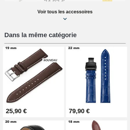
34,92 €
Voir tous les accessoires
Kit Réparation Montre Débutant
16,90 €
Dans la même catégorie
Pied à Coulisse Numérique
9,90 €
NOUVEAU
Pince à Poinçonner (pince trou)
57,42 €
Pince Trou pour Bracelet de
25,90 €
79,90 €
Montre
10,90 €