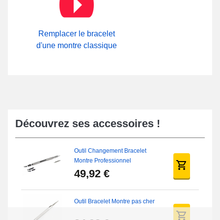
de bracelet composé au moyen de cuir véritable présente un
fermoir papillon. Vous avez la possibilité de visualiser la totalité
des fermoirs à disposition sur notre boutique en ligne à l'intérieur
de la zone
Boucle ardillon
.
Remplacer le bracelet
d'une montre classique
Découvrez ses accessoires !
Outil Changement Bracelet
Montre Professionnel
49,92 €
Outil Bracelet Montre pas cher