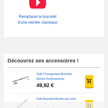
Outil de démontage rapide pas cher
. Mise sur ce style de
bracelet, une boucle papillon de qualité permet de l'ouverture de
la montre. Sur notre site internet dans la sous-catégorie
Boucle
ardillon
, vous avez la possibilité de consulter la totalité des
Remplacer le bracelet
boucles similaires.
d'une montre classique
Découvrez ses accessoires !
Outil Changement Bracelet
Montre Professionnel
49,92 €
Outil Bracelet Montre pas cher