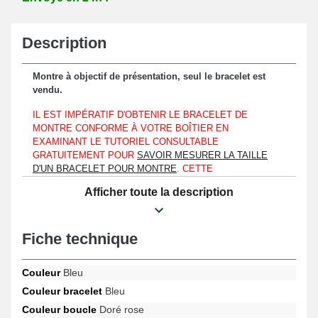
Description
Montre à objectif de présentation, seul le bracelet est
vendu.
IL EST IMPÉRATIF D'OBTENIR LE BRACELET DE
MONTRE CONFORME À VOTRE BOÎTIER EN
EXAMINANT LE TUTORIEL CONSULTABLE
GRATUITEMENT POUR
SAVOIR MESURER LA TAILLE
D'UN BRACELET POUR MONTRE
. CETTE
DOCUMENTATION SERT POUR VÉRIFIER LA DIMENSION
Afficher toute la description
DU BRACELET CORRESPONDANT AU DESIGN DE
L'HORLOGÈRE QUE VOUS POSSÉDEZ. QU'ELLE
RESSEMBLE À UNE MONDAINE, SEIKO VOIRE UNE
Fiche technique
MICHAEL KORS.
Le bracelet montre est à associer à un boîtier de montre affichant
Couleur
Bleu
un entre-corne d'une longueur de 18mm exclusivement.
Couleur bracelet
Bleu
Le bracelet pour montre élégance est en cuir véritable et
Couleur boucle
Doré rose
représente une option appropriée en vue de renouveler un