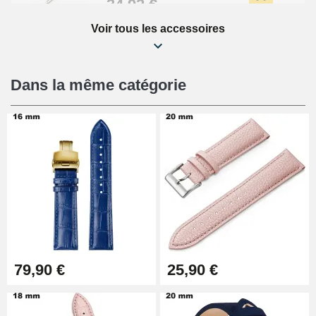
34,92 €
Voir tous les accessoires
Kit Réparation Montre Débutant
16,90 €
Dans la même catégorie
Pied à Coulisse Numérique
9,90 €
Pince à Poinçonner (pince trou)
57,42 €
Pince Trou pour Bracelet de
79,90 €
25,90 €
Montre
10,90 €