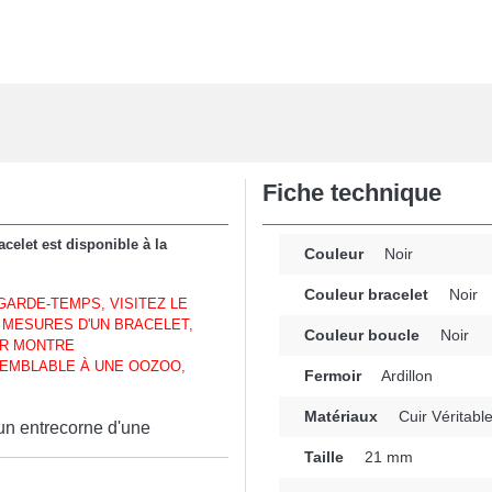
Fiche technique
celet est disponible à la
Couleur
Noir
Couleur bracelet
Noir
ARDE-TEMPS, VISITEZ LE
 MESURES D'UN BRACELET,
Couleur boucle
Noir
UR MONTRE
EMBLABLE À UNE OOZOO,
Fermoir
Ardillon
Matériaux
Cuir Véritabl
'un entrecorne d'une
Taille
21 mm
n