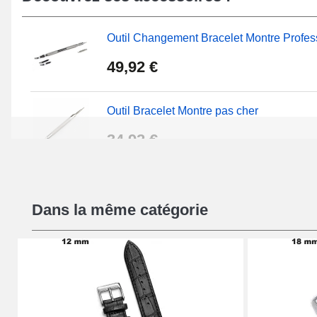
Au moyen de notre
extracteur de bracelet de montre fa
catégorie
Outil de démontage rapide pas cher
, extraye
Outil Changement Bracelet Montre Profes
l'ancien bracelet montre fatigué. Créé grâce à du cuir 
bracelet grain lézard montre comporte une attache ardi
49,92 €
l'ensemble des fermetures à l'intérieur de la section
At
notre boutique de bracelet de montre.
Outil Bracelet Montre pas cher
34,92 €
Kit Réparation Montre Débutant
Dans la même catégorie
16,90 €
Pied à Coulisse Numérique
9,90 €