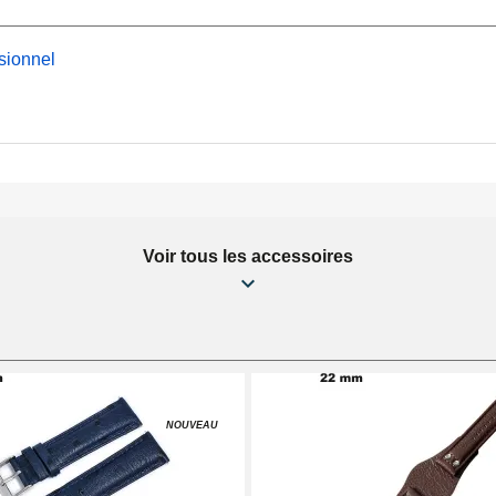
cile
en provenance de la
z avec délicatesse
sionnel
véritable, ce modèle de
llon robuste. Inspectez
tache Bracelet Montre
sur
Voir tous les accessoires
NOUVEAU