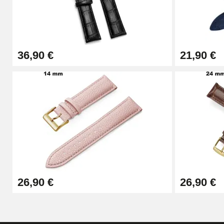
Pince à Poinçonner (pince trou)
57,42 €
36,90 €
21,90 €
Pince Trou pour Bracelet de Montre
10,90 €
Kit Horlogerie Débutant
26,90 €
Boîte Pompe Bracelet Montre - Diamètre 
26,90 €
26,90 €
14,08 €
Boîte Pompe pour Bracelet Montre - Diam