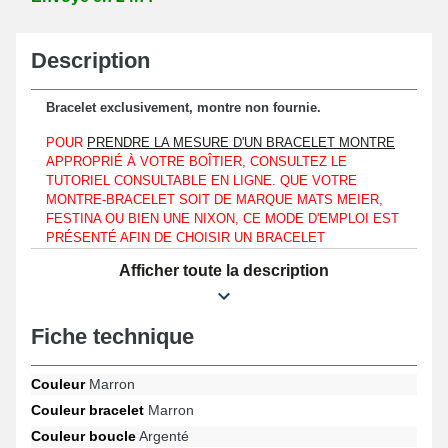
Description
Bracelet exclusivement, montre non fournie.
POUR
PRENDRE LA MESURE D'UN BRACELET MONTRE
APPROPRIÉ À VOTRE BOÎTIER, CONSULTEZ LE
TUTORIEL CONSULTABLE EN LIGNE. QUE VOTRE
MONTRE-BRACELET SOIT DE MARQUE MATS MEIER,
FESTINA OU BIEN UNE NIXON, CE MODE D'EMPLOI EST
PRÉSENTÉ AFIN DE CHOISIR UN BRACELET
COMPATIBLE AU MODÈLE DE L'HORLOGÈRE QUI EST
Afficher toute la description
EN VOTRE POSSESSION.
Associable seulement au niveau d'un boîtier disposant d'un
entrecorne de 16mm.
Fiche technique
Constituant une alternative optimale pour un renouvellement d'un
bracelet cassé ou abîmé, le bracelet de montre élégant est
Couleur
Marron
composé de cuir véritable. À l'aide du fermoir argenté type
Couleur bracelet
Marron
ardillon, une fixation efficace et commode est garanti. Le bracelet
se met au niveau d'un boîtier au moyen de pompes montre de 16
Couleur boucle
Argenté