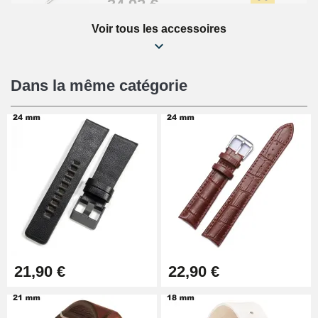
34,92 €
Voir tous les accessoires
Kit Réparation Montre Débutant
16,90 €
Dans la même catégorie
Pied à Coulisse Numérique
9,90 €
Pince à Poinçonner (pince trou)
57,42 €
Pince Trou pour Bracelet de
21,90 €
22,90 €
Montre
10,90 €