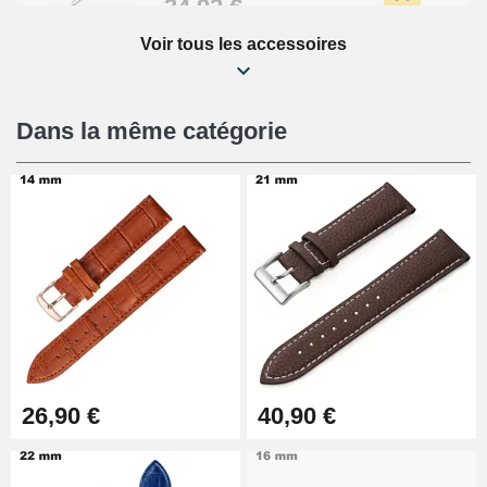
34,92 €
Voir tous les accessoires
Kit Réparation Montre Débutant
16,90 €
Dans la même catégorie
Pied à Coulisse Numérique
9,90 €
Pince à Poinçonner (pince trou)
57,42 €
Pince Trou pour Bracelet de
26,90 €
40,90 €
Montre
10,90 €