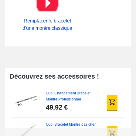
de retirer subtilement le bracelet. Une boucle ardillon est installée
sur ce modèle de bracelet de montre conçu à base de cuir
véritable. Il est possible d'observer en détail la totalité des
fermoirs disponibles ou dans notre zone
Attache Bracelet Montre
Remplacer le bracelet
sur notre site.
d'une montre classique
Découvrez ses accessoires !
Outil Changement Bracelet
Montre Professionnel
49,92 €
Outil Bracelet Montre pas cher