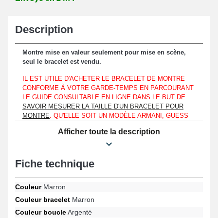
Description
Montre mise en valeur seulement pour mise en scène,
seul le bracelet est vendu.
IL EST UTILE D'ACHETER LE BRACELET DE MONTRE
CONFORME À VOTRE GARDE-TEMPS EN PARCOURANT
LE GUIDE CONSULTABLE EN LIGNE DANS LE BUT DE
SAVOIR MESURER LA TAILLE D'UN BRACELET POUR
MONTRE
. QU'ELLE SOIT UN MODÈLE ARMANI, GUESS
OU ENCORE UNE ORIENT, OBTENEZ UN BRACELET
Afficher toute la description
MONTRE ADÉQUAT AVEC LE GABARIT DE
L'HORLOGÈRE QUE VOUS DÉTENEZ GRÂCE À CE
GUIDE.
Fiche technique
Ce produit est adaptable uniquement à un boîtier montre
disposant d'un entrecorne d'une largeur de 30 mm.
Couleur
Marron
Ce produit est élaboré en cuir véritable et en fait une option
Couleur bracelet
Marron
appropriée pour le renouvellement d'un bracelet brisé ou
Couleur boucle
Argenté
démodé. L'attache ardillon argentée est présentée afin de