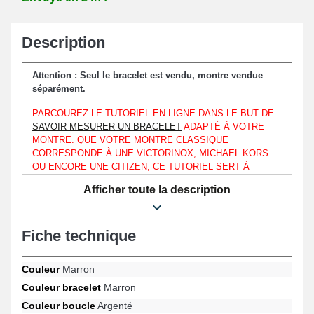
Description
Attention : Seul le bracelet est vendu, montre vendue
séparément.
PARCOUREZ LE TUTORIEL EN LIGNE DANS LE BUT DE
SAVOIR MESURER UN BRACELET
ADAPTÉ À VOTRE
MONTRE. QUE VOTRE MONTRE CLASSIQUE
CORRESPONDE À UNE VICTORINOX, MICHAEL KORS
OU ENCORE UNE CITIZEN, CE TUTORIEL SERT À
CHOISIR LE BRACELET COMPATIBLE AVEC LE GABARIT
Afficher toute la description
DE L'HORLOGÈRE DONT VOUS DISPOSEZ.
Il est fondamental d'harmoniser ce bracelet pour montre au
niveau d'un boîtier affichant un entre-corne d'une longueur de
Fiche technique
19mm seulement.
En cuir véritable, ce bracelet pour montre représente une option
Couleur
Marron
appropriée en vue d'un changement d'un bracelet montre abîmé
Couleur bracelet
Marron
ou défectueux. Une boucle papillon de couleur argentée est
présentée pour offrir un dispositif de fixation efficace et commode.
Couleur boucle
Argenté