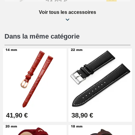
34,92 €
Voir tous les accessoires
Kit Réparation Montre Débutant
16,90 €
Dans la même catégorie
Pied à Coulisse Numérique
9,90 €
Pince à Poinçonner (pince trou)
57,42 €
Pince Trou pour Bracelet de
41,90 €
38,90 €
Montre
10,90 €