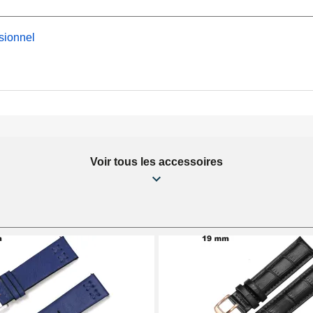
meture ardillon de qualité
ontre réalisé à l'aide de
sionnel
on
sur notre boutique,
on.
Voir tous les accessoires