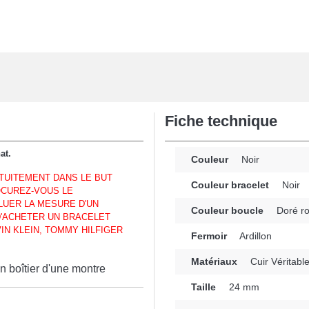
Fiche technique
at.
Couleur
Noir
ATUITEMENT DANS LE BUT
Couleur bracelet
Noir
OCUREZ-VOUS LE
LUER LA MESURE D'UN
Couleur boucle
Doré r
D'ACHETER UN BRACELET
N KLEIN, TOMMY HILFIGER
Fermoir
Ardillon
Matériaux
Cuir Véritabl
 boîtier d'une montre
Taille
24 mm
n