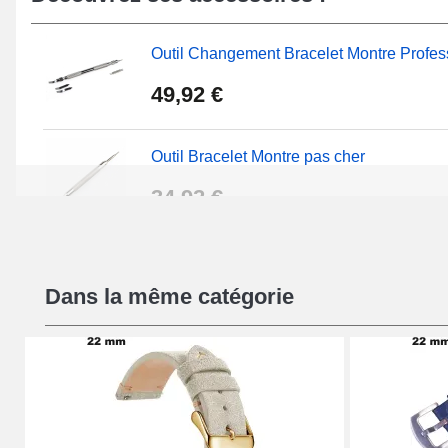
débutant
de la catégorie
outil bracelet montre
. Une fer
supérieure est positionnée sur ce type de bracelet de m
Outil Changement Bracelet Montre Profes
cuir véritable. Au sein de notre catégorie
Boucle ardill
inspectez la collection complète de fermoirs à dispositi
49,92 €
Outil Bracelet Montre pas cher
34,92 €
Kit Réparation Montre Débutant
Dans la même catégorie
16,90 €
Pied à Coulisse Numérique
9,90 €