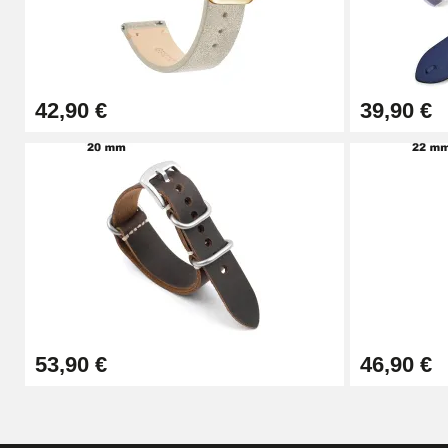
Pince à Poinçonner (pince trou)
57,42 €
42,90 €
39,90 €
Pince Trou pour Bracelet de Montre
10,90 €
Kit Horlogerie Débutant
26,90 €
Boîte Pompe Bracelet Montre - Diamètre 
53,90 €
46,90 €
14,08 €
Boîte Pompe pour Bracelet Montre - Diam