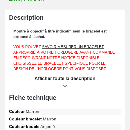
Description
Montre à objectif à titre indicatif, seul le bracelet est
proposé à l'achat.
VOUS POUVEZ
SAVOIR MESURER UN BRACELET
APPROPRIÉ À VOTRE HORLOGÈRE AVANT COMMANDE
EN DÉCOUVRANT NOTRE NOTICE DISPONIBLE.
CHOISISSEZ LE BRACELET SPÉCIFIQUE POUR LE
DESIGN DE L'HORLOGÈRE DONT VOUS DISPOSEZ
AVEC CE GUIDE, QUE VOTRE MONTRE-BRACELET SOIT
Afficher toute la description
SEMBLABLE À UNE TOMMY HILFIGER, INVICTA VOIRE
UNE SWAROVSKI.
Au niveau d'un boîtier ayant une mesure d'entre-corne d'une
Fiche technique
longueur de 20 mm uniquement, vous avez la possibilité
d'accommoder ce "bracelet marron 20mm montre cuir véritable".
Couleur
Marron
Faisant office d'un compromis parfait destiné au renouvellement
Couleur bracelet
Marron
d'un bracelet cassé ou démodé, ce bracelet montre est constitué
Couleur boucle
Argenté
de cuir véritable. Un mécanisme de fixation pratique et rapide est