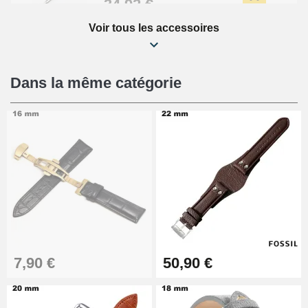
34,92 €
Voir tous les accessoires
Kit Réparation Montre Débutant
16,90 €
Dans la même catégorie
Pied à Coulisse Numérique
9,90 €
Pince à Poinçonner (pince trou)
57,42 €
Pince Trou pour Bracelet de
7,90 €
50,90 €
Montre
10,90 €