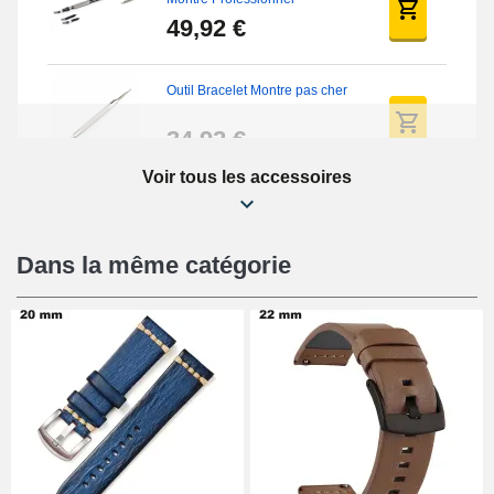
49,92 €
Outil Bracelet Montre pas cher
34,92 €
Voir tous les accessoires
Kit Réparation Montre Débutant
16,90 €
Dans la même catégorie
Pied à Coulisse Numérique
9,90 €
Pince à Poinçonner (pince trou)
57,42 €