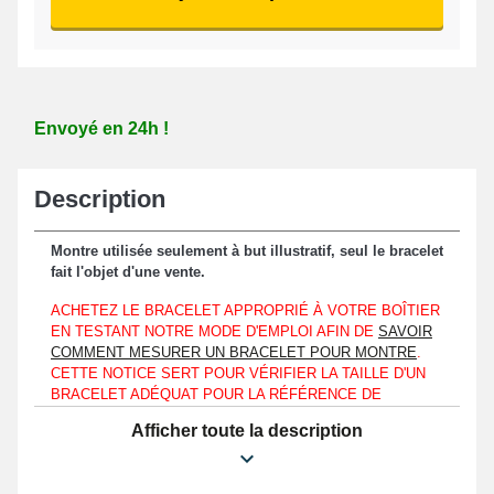
Envoyé en 24h !
Description
Montre utilisée seulement à but illustratif, seul le bracelet
fait l'objet d'une vente.
ACHETEZ LE BRACELET APPROPRIÉ À VOTRE BOÎTIER
EN TESTANT NOTRE MODE D'EMPLOI AFIN DE
SAVOIR
COMMENT MESURER UN BRACELET POUR MONTRE
.
CETTE NOTICE SERT POUR VÉRIFIER LA TAILLE D'UN
BRACELET ADÉQUAT POUR LA RÉFÉRENCE DE
L'HORLOGÈRE QUI EST EN VOTRE POSSESSION.
Afficher toute la description
QU'ELLE CORRESPONDE À UNE EMPORIO ARMANI,
TISSOT OU ÉGALEMENT UNE VICTORINOX.