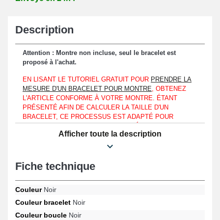
Description
Attention : Montre non incluse, seul le bracelet est
proposé à l'achat.
EN LISANT LE TUTORIEL GRATUIT POUR
PRENDRE LA
MESURE D'UN BRACELET POUR MONTRE
, OBTENEZ
L'ARTICLE CONFORME À VOTRE MONTRE. ÉTANT
PRÉSENTÉ AFIN DE CALCULER LA TAILLE D'UN
BRACELET, CE PROCESSUS EST ADAPTÉ POUR
CHOISIR LE BRACELET MONTRE SPÉCIFIQUE QU'IL
Afficher toute la description
SOIT SIMILAIRE À UNE CLUSE, CALVIN KLEIN OU
OOZOO.
Il est obligatoire d'harmoniser ce bracelet de montre à hauteur
Fiche technique
d'un boîtier d'une montre disposant d'un entrecorne d'une
longueur de 16 mm seulement.
Couleur
Noir
Étant fabriqué en acier inoxydable, ce produit fait office d'un choix
Couleur bracelet
Noir
parfait pour remplacer un bracelet de montre fatigué ou usagé.
De type magnétique, l'attache de teinte noire garantit une fixation
Couleur boucle
Noir