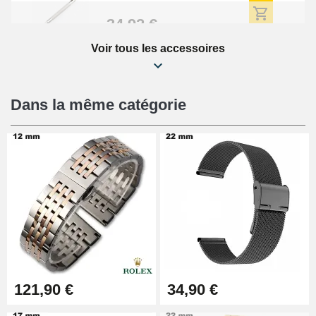
34,92 €
Voir tous les accessoires
Kit Réparation Montre Débutant
16,90 €
Dans la même catégorie
Pied à Coulisse Numérique
9,90 €
Pince à Poinçonner (pince trou)
57,42 €
Pince Trou pour Bracelet de
121,90 €
34,90 €
Montre