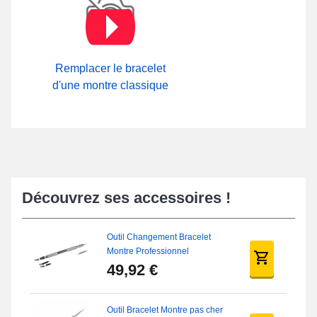
d'attaches actuellement disponibles ou au coeur de notre sous-
catégorie
Attache Bracelet Montre Métal
sur notre boutique.
Vous avez la possibilité de réduire la longueur ce style de
bracelet pour montre conçu d'acier inoxydable en se procurant
l'incontournable
kit pour réduire bracelet montre métal
et de
Remplacer le bracelet
parcourir notre documentation pour savoir
comment réduire une
d'une montre classique
montre acier inoxydable
. Pour ajuster le bracelet à la bonne
longueur de la mesure de votre poignet sans être obligé de
solliciter un artisan bijoutier, bénéficiez sans attendre de votre
commande grâce à ce manuel. Sous réserve que vous respectiez
les critères de taille de 16 mm avec la mesure d'entre-corne, ce
type de bracelet standard est ajustable avec les horlogères de
marque Victorinox, Lorus, Invicta et plusieurs autres.
Découvrez ses accessoires !
Outil Changement Bracelet
Montre Professionnel
49,92 €
Outil Bracelet Montre pas cher