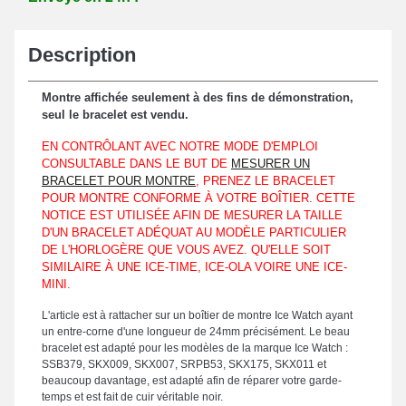
Description
Montre affichée seulement à des fins de démonstration,
seul le bracelet est vendu.
EN CONTRÔLANT AVEC NOTRE MODE D'EMPLOI
CONSULTABLE DANS LE BUT DE
MESURER UN
BRACELET POUR MONTRE
, PRENEZ LE BRACELET
POUR MONTRE CONFORME À VOTRE BOÎTIER. CETTE
NOTICE EST UTILISÉE AFIN DE MESURER LA TAILLE
D'UN BRACELET ADÉQUAT AU MODÈLE PARTICULIER
DE L'HORLOGÈRE QUE VOUS AVEZ. QU'ELLE SOIT
SIMILAIRE À UNE ICE-TIME, ICE-OLA VOIRE UNE ICE-
MINI.
L'article est à rattacher sur un boîtier de montre Ice Watch ayant
un entre-corne d'une longueur de 24mm précisément. Le beau
bracelet est adapté pour les modèles de la marque Ice Watch :
SSB379, SKX009, SKX007, SRPB53, SKX175, SKX011 et
beaucoup davantage, est adapté afin de réparer votre garde-
temps et est fait de cuir véritable noir.