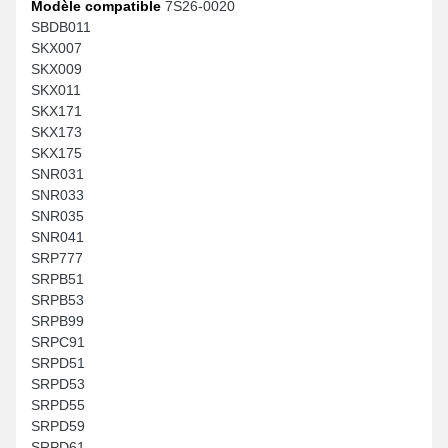
Modèle compatible
7S26-0020
SBDB011
SKX007
SKX009
SKX011
SKX171
SKX173
SKX175
SNR031
SNR033
SNR035
SNR041
SRP777
SRPB51
SRPB53
SRPB99
SRPC91
SRPD51
SRPD53
SRPD55
SRPD59
SRPD61