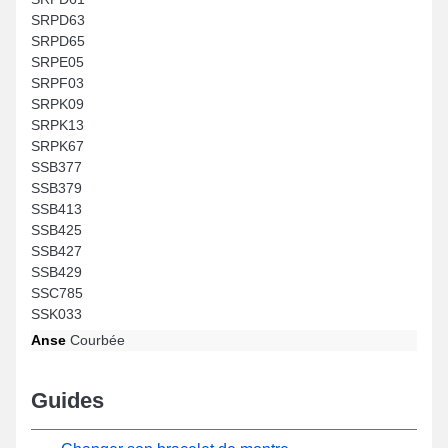
SRPD63
SRPD65
SRPE05
SRPF03
SRPK09
SRPK13
SRPK67
SSB377
SSB379
SSB413
SSB425
SSB427
SSB429
SSC785
SSK033
Anse
Courbée
Guides