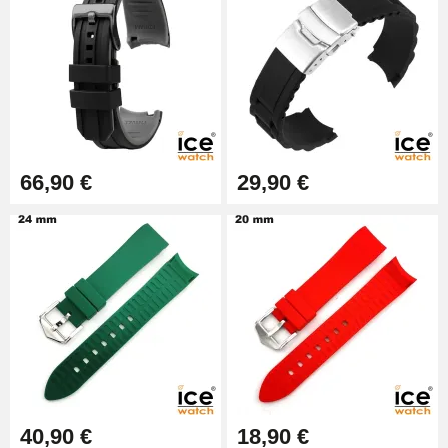
9,90 €
Pince à Poinçonner (pince trou)
57,42 €
Pince Trou pour Bracelet de
66,90 €
29,90 €
Montre
10,90 €
Kit Horlogerie Débutant
26,90 €
Boîte Pompe Bracelet Montre -
Diamètre 1,50 mm - 8 à 25 mm
14,08 €
40,90 €
18,90 €