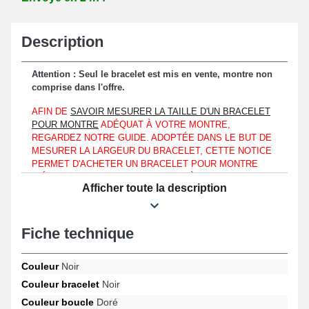
Description
Attention : Seul le bracelet est mis en vente, montre non
comprise dans l'offre.
AFIN DE
SAVOIR MESURER LA TAILLE D'UN BRACELET
POUR MONTRE
ADÉQUAT À VOTRE MONTRE,
REGARDEZ NOTRE GUIDE. ADOPTÉE DANS LE BUT DE
MESURER LA LARGEUR DU BRACELET, CETTE NOTICE
PERMET D'ACHETER UN BRACELET POUR MONTRE
IDÉAL QU'ELLE SOIT COMPARABLE À UNE SWATCH X
Afficher toute la description
YOU, SWATCH MOONSWATCH OU MÊME UNE SWATCH
IRONY.
Accommodable strictement à hauteur d'un boîtier Swatch
Fiche technique
exposant un entre-corne d'une largeur de 19mm.
Pour renouveler un bracelet montre démodé ou défectueux, ce
Couleur
Noir
bracelet pour montre élaboré en nylon fait office d'un choix
Couleur bracelet
Noir
approprié. Une fixation pratique et simple est assurée au moyen
du fermoir doré ardillon. Dans le but d'accrocher le bracelet
Couleur boucle
Doré