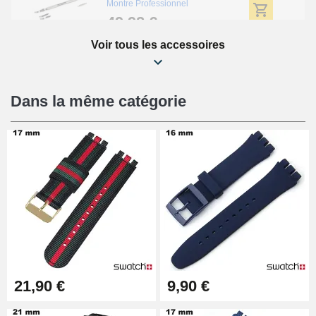
Montre Professionnel
49,92 €
Voir tous les accessoires
Outil Bracelet Montre pas cher
34,92 €
Dans la même catégorie
Kit Réparation Montre Débutant
16,90 €
Pied à Coulisse Numérique
9,90 €
Kit Horlogerie Débutant
21,90 €
9,90 €
26,90 €