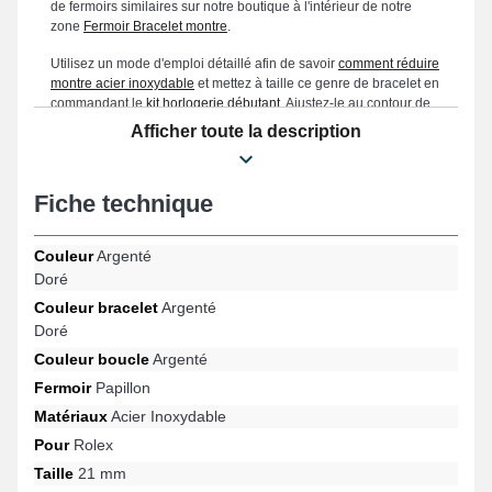
de fermoirs similaires sur notre boutique à l'intérieur de notre
zone
Fermoir Bracelet montre
.
Utilisez un mode d'emploi détaillé afin de savoir
comment réduire
montre acier inoxydable
et mettez à taille ce genre de bracelet en
commandant le
kit horlogerie débutant
. Ajustez-le au contour de
votre poignet sans devoir vous déplacer chez un technicien
Afficher toute la description
horloger avec cette notice et tirer parti sans attendre de votre
bracelet.
Fiche technique
Couleur
Argenté
Doré
Couleur bracelet
Argenté
Doré
Couleur boucle
Argenté
Fermoir
Papillon
Matériaux
Acier Inoxydable
Pour
Rolex
Taille
21 mm