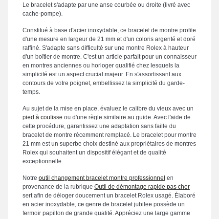
Le bracelet s'adapte par une anse courbée ou droite (livré avec
cache-pompe).
Constitué à base d'acier inoxydable, ce bracelet de montre profite
d'une mesure en largeur de 21 mm et d'un coloris argenté et doré
raffiné. S'adapte sans difficulté sur une montre Rolex à hauteur
d'un boîtier de montre. C'est un article parfait pour un connaisseur
en montres anciennes ou horloger qualifié chez lesquels la
simplicité est un aspect crucial majeur. En s'assortissant aux
contours de votre poignet, embellissez la simplicité du garde-
temps.
Au sujet de la mise en place, évaluez le calibre du vieux avec un
pied à coulisse
ou d'une règle similaire au guide. Avec l'aide de
cette procédure, garantissez une adaptation sans faille du
bracelet de montre récemment remplacé. Le bracelet pour montre
21 mm est un superbe choix destiné aux propriétaires de montres
Rolex qui souhaitent un dispositif élégant et de qualité
exceptionnelle.
Notre
outil changement bracelet montre professionnel
en
provenance de la rubrique
Outil de démontage rapide pas cher
sert afin de déloger doucement un bracelet Rolex usagé. Élaboré
en acier inoxydable, ce genre de bracelet jubilee possède un
fermoir papillon de grande qualité. Appréciez une large gamme