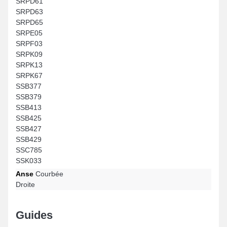
SRPD61
SRPD63
SRPD65
SRPE05
SRPF03
SRPK09
SRPK13
SRPK67
SSB377
SSB379
SSB413
SSB425
SSB427
SSB429
SSC785
SSK033
Anse
Courbée
Droite
Guides