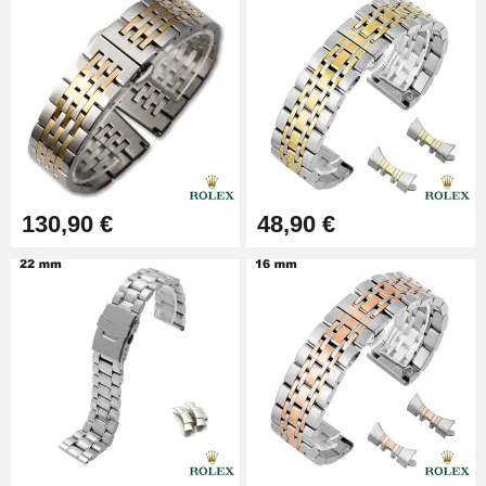
9,90 €
Pince à Poinçonner (pince trou)
57,42 €
Pince Trou pour Bracelet de
130,90 €
48,90 €
Montre
10,90 €
Kit Horlogerie Débutant
26,90 €
Boîte Pompe Bracelet Montre -
Diamètre 1,50 mm - 8 à 25 mm