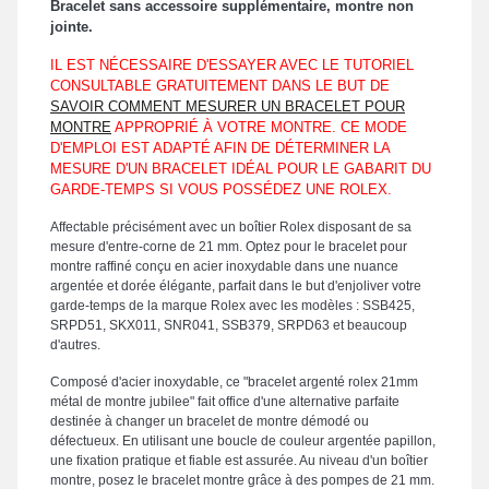
Bracelet sans accessoire supplémentaire, montre non
jointe.
IL EST NÉCESSAIRE D'ESSAYER AVEC LE TUTORIEL
CONSULTABLE GRATUITEMENT DANS LE BUT DE
SAVOIR COMMENT MESURER UN BRACELET POUR
MONTRE
APPROPRIÉ À VOTRE MONTRE. CE MODE
D'EMPLOI EST ADAPTÉ AFIN DE DÉTERMINER LA
MESURE D'UN BRACELET IDÉAL POUR LE GABARIT DU
GARDE-TEMPS SI VOUS POSSÉDEZ UNE ROLEX.
Affectable précisément avec un boîtier Rolex disposant de sa
mesure d'entre-corne de 21 mm. Optez pour le bracelet pour
montre raffiné conçu en acier inoxydable dans une nuance
argentée et dorée élégante, parfait dans le but d'enjoliver votre
garde-temps de la marque Rolex avec les modèles : SSB425,
SRPD51, SKX011, SNR041, SSB379, SRPD63 et beaucoup
d'autres.
Composé d'acier inoxydable, ce "bracelet argenté rolex 21mm
métal de montre jubilee" fait office d'une alternative parfaite
destinée à changer un bracelet de montre démodé ou
défectueux. En utilisant une boucle de couleur argentée papillon,
une fixation pratique et fiable est assurée. Au niveau d'un boîtier
montre, posez le bracelet montre grâce à des pompes de 21 mm.