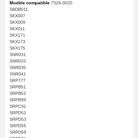
Modèle compatible
7S26-0020
SBDB011
SKX007
SKX009
SKX011
SKX171
SKX173
SKX175
SNR031
SNR033
SNR035
SNR041
SRP777
SRPB51
SRPB53
SRPB99
SRPC91
SRPD51
SRPD53
SRPD55
SRPD59