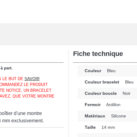
Fiche technique
à part.
Couleur
Bleu
S LE BUT DE
SAVOIR
Couleur bracelet
Bleu
COMMANDEZ LE PRODUIT
E NOTICE, UN BRACELET
Couleur boucle
Noir
 AVEZ, QUE VOTRE MONTRE
Fermoir
Ardillon
boîtier d'une montre
Matériaux
Silicone
14 mm exclusivement.
Taille
14 mm
 une option idéale
n