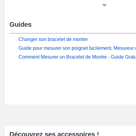
destinée au changement d'un bracelet de montre en
L'attache ardillon de teinte noire garantit une fixation 
niveau d'un boîtier, le bracelet de montre a besoin d'
Guides
pompes pour montre de 14mm. L'anse droite se situe sur
pour montre.
Changer son bracelet de montre
Ce produit dévoile un ton bleu soigné, d'une mesure e
Guide pour mesurer son poignet facilement, Mesureur d
fabriqué à l'aide de silicone. S'installe au niveau d'un
Comment Mesurer un Bracelet de Montre - Guide Gratu
barres montre qu'elle soit une montre mécanique ou u
C'est un produit horloger parfait pour un collectionne
des montres de luxe pour qui la praticité est un facteur
La grâce du garde-temps peut être perfectionnée en s
d'un poignet grâce à ce bracelet montre silicone.
La largeur de l'ancien bracelet peut être évaluée au 
numérique
ou d'une règle comme le tutoriel pour le m
garantir le positionnement stable du bracelet montre d
ce tutoriel. À l'intention des possesseurs de montres 
de qualité exceptionnelle et commode, cet article est u
Découvrez ses accessoires !