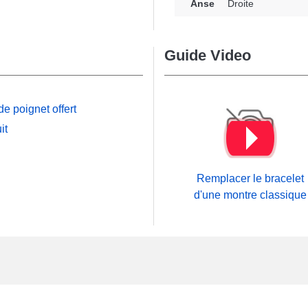
Anse
Droite
dommagé ou usagé.
simple et sécurisée. Au
être posé au moyen de
Guide Video
 l'extrémité du bracelet
n largeur de 14 mm et est
e poignet offert
 boîtier montre avec des
it
ne montre analogique.
ur de montres ou amoureux
 déterminant primordial.
Remplacer le bracelet
'accommodant aux lignes
d'une montre classique
moyen d'un
pied à coulisse
ontage. Vous pouvez
ernièrement ajusté avec
qui visent un équipement
n fantastique choix.