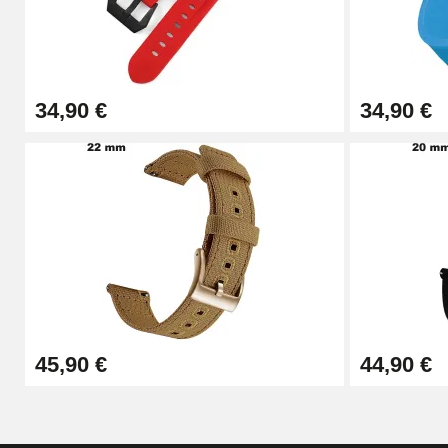
Kit Horlogerie Débutant
26,90 €
34,90 €
34,90 €
Boîte Pompe Bracelet Montre - Diamètre 
14,08 €
Boîte Pompe pour Bracelet Montre - Diam
19,90 €
Extracteur de Bracelet de Montre Facile
45,90 €
44,90 €
17,90 €