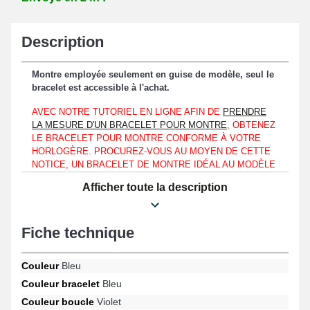
Description
Montre employée seulement en guise de modèle, seul le
bracelet est accessible à l'achat.
AVEC NOTRE TUTORIEL EN LIGNE AFIN DE
PRENDRE
LA MESURE D'UN BRACELET POUR MONTRE
, OBTENEZ
LE BRACELET POUR MONTRE CONFORME À VOTRE
HORLOGÈRE. PROCUREZ-VOUS AU MOYEN DE CETTE
NOTICE, UN BRACELET DE MONTRE IDÉAL AU MODÈLE
PARTICULIER DE L'HORLOGÈRE QUE VOUS POSSÉDEZ,
Afficher toute la description
QUE VOTRE MONTRE-BRACELET RESSEMBLE À UNE
BULOVA, FOSSIL OU CALVIN KLEIN.
À ajuster sur un boîtier d'une montre, ce bracelet de montre
Fiche technique
s'assemble précisément à un entre-corne d'une longueur de
20mm.
Couleur
Bleu
Faisant office d'une option parfaite en vue d'un remplacement
Couleur bracelet
Bleu
d'un bracelet cassé ou usagé, le bracelet sportif est constitué de
Couleur boucle
Violet
silicone. Le fermoir ardillon violet assure une fixation rassurante