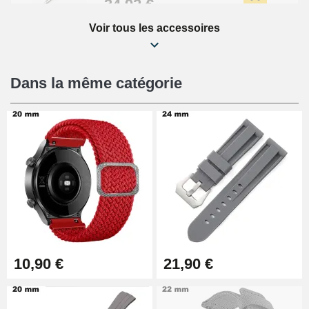
34,92 €
Voir tous les accessoires
Kit Réparation Montre Débutant
16,90 €
Dans la même catégorie
Pied à Coulisse Numérique
9,90 €
Kit Horlogerie Débutant
26,90 €
Boîte Pompe Bracelet Montre -
10,90 €
21,90 €
Diamètre 1,50 mm - 8 à 25 mm
14,08 €