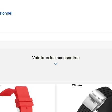
 présente un fermoir
 collection complète de
sionnel
ravers notre zone
Attache
Voir tous les accessoires