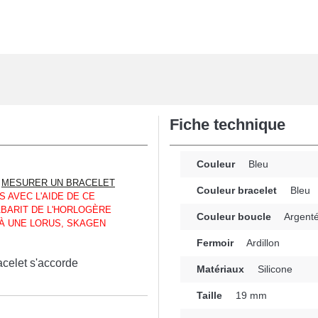
Fiche technique
Couleur
Bleu
E
MESURER UN BRACELET
Couleur bracelet
Bleu
 AVEC L'AIDE DE CE
ABARIT DE L'HORLOGÈRE
Couleur boucle
Argent
 À UNE LORUS, SKAGEN
Fermoir
Ardillon
acelet s'accorde
Matériaux
Silicone
Taille
19 mm
ne option parfaite en vue
n