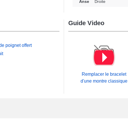
Anse
Droite
bîmé. Une fixation
 fermoir d'aspect argenté
eur d'un boîtier,
Guide Video
bout du bracelet
affinée, ce bracelet
e poignet offert
r d'un boîtier de montre
it
e à une montre analogique
urs d'un poignet, égayez
Remplacer le bracelet
 bracelet montre peut
d'une montre classique
e règle. Ceci permet
hangé. Ce produit
taires d'horlogères qui
.
e en ayant recours à un
ie
outil bracelet montre