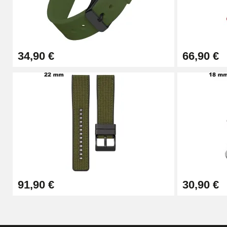
Kit Horlogerie Débutant
26,90 €
34,90 €
66,90 €
Boîte Pompe Bracelet Montre - Diamètre 
14,08 €
Boîte Pompe pour Bracelet Montre - Diam
19,90 €
Extracteur de Bracelet de Montre Facile
91,90 €
30,90 €
17,90 €