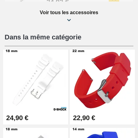
34,92 €
Voir tous les accessoires
Kit Réparation Montre Débutant
16,90 €
Dans la même catégorie
Pied à Coulisse Numérique
9,90 €
Kit Horlogerie Débutant
26,90 €
Boîte Pompe Bracelet Montre -
24,90 €
22,90 €
Diamètre 1,50 mm - 8 à 25 mm
14,08 €