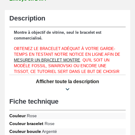
Description
Montre à objectif de vitrine, seul le bracelet est
commercialisé.
OBTENEZ LE BRACELET ADÉQUAT À VOTRE GARDE-
TEMPS EN TESTANT NOTRE NOTICE EN LIGNE AFIN DE
MESURER UN BRACELET MONTRE
. QU'IL SOIT UN
MODÈLE FOSSIL, SWAROVSKI OU ENCORE UNE
TISSOT, CE TUTORIEL SERT DANS LE BUT DE CHOISIR
UN BRACELET POUR MONTRE ADÉQUAT AVEC LE
Afficher toute la description
DESIGN DU GARDE-TEMPS QUE VOUS AVEZ.
Il est capital d'accrocher ce bracelet rose caoutchouc montre 21
mm avec un boîtier de montre présentant sa mesure d'entre-
Fiche technique
corne d'une largeur de 21 mm exclusivement.
Étant fait de silicone, le bracelet montre constitue un compromis
Couleur
Rose
parfait destiné au renouvellement d'un bracelet montre fatigué ou
Couleur bracelet
Rose
brisé. De type ardillon, le fermoir argenté garantit un système de
fixation rapide et facile à utiliser. Placez ce bracelet montre grâce
Couleur boucle
Argenté