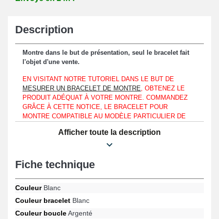
Description
Montre dans le but de présentation, seul le bracelet fait
l'objet d'une vente.
EN VISITANT NOTRE TUTORIEL DANS LE BUT DE
MESURER UN BRACELET DE MONTRE
, OBTENEZ LE
PRODUIT ADÉQUAT À VOTRE MONTRE. COMMANDEZ
GRÂCE À CETTE NOTICE, LE BRACELET POUR
MONTRE COMPATIBLE AU MODÈLE PARTICULIER DE
L'HORLOGÈRE QUE VOUS DÉTENEZ, QUE VOTRE
Afficher toute la description
MONTRE CLASSIQUE SOIT DE MARQUE HAMILTON,
CITIZEN OU BIEN UNE OLYMPIC.
Au niveau d'un boîtier de montre présentant sa mesure d'entre-
Fiche technique
corne de 22 mm spécifiquement, il est possible d'accommoder ce
produit.
Couleur
Blanc
Ce bracelet durable est en silicone et fait office d'un compromis
Couleur bracelet
Blanc
approprié destiné à un renouvellement d'un bracelet défectueux
Couleur boucle
Argenté
ou abîmé. Une fixation simple et facile à utiliser est assurée via