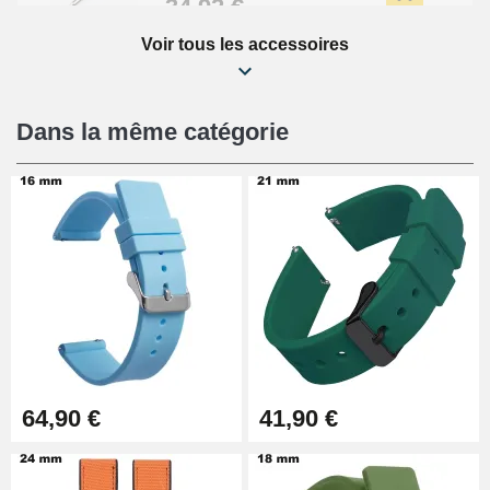
34,92 €
Voir tous les accessoires
Kit Réparation Montre Débutant
16,90 €
Dans la même catégorie
Pied à Coulisse Numérique
9,90 €
Kit Horlogerie Débutant
26,90 €
Boîte Pompe Bracelet Montre -
64,90 €
41,90 €
Diamètre 1,50 mm - 8 à 25 mm
14,08 €