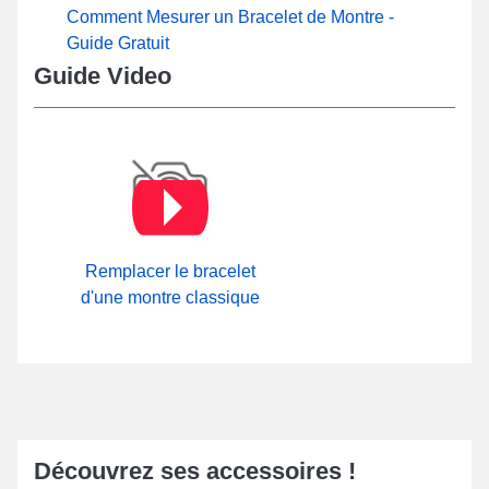
Comment Mesurer un Bracelet de Montre -
En employant notre
outil bracelet montre pas cher
issu de la
Guide Gratuit
rubrique
Outil de démontage rapide pas cher
, le bracelet peut
Guide Video
être sorti méticuleusement. Arborant une boucle ardillon
d'excellente qualité, ce genre de bracelet de montre est fabriqué
avec du silicone. Explorez tous les fermoirs similaires à l'intérieur
de notre espace
Attache Bracelet Montre
sur notre boutique en
ligne.
Remplacer le bracelet
d'une montre classique
Découvrez ses accessoires !