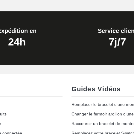
Expédition en
Service clien
24h
7j/7
Guides Vidéos
Remplacer le bracelet d'une mon
uits
Changer le fermoir ardillon d'un
e
Raccourcir un bracelet de montr
e connectée
Remplacez votre bracelet Swatc