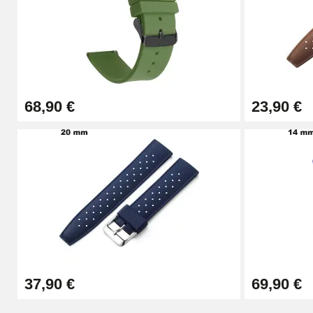
Kit Horlogerie Débutant
26,90 €
68,90 €
23,90 €
Boîte Pompe Bracelet Montre - Diamètre 
14,08 €
Boîte Pompe pour Bracelet Montre - Diam
19,90 €
Extracteur de Bracelet de Montre Facile
37,90 €
69,90 €
17,90 €