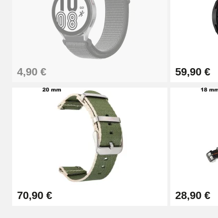
Kit Horlogerie Débutant
26,90 €
4,90 €
59,90 €
Boîte Pompe Bracelet Montre - Diamètre 
14,08 €
Boîte Pompe pour Bracelet Montre - Diam
19,90 €
Extracteur de Bracelet de Montre Facile
70,90 €
28,90 €
17,90 €