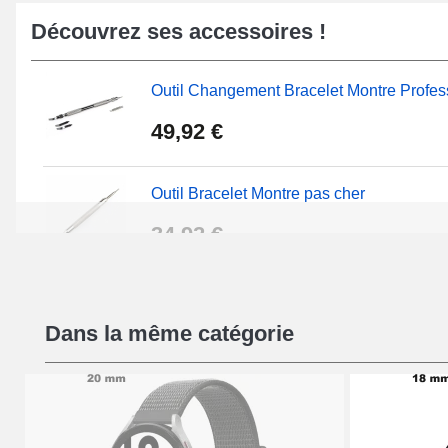
ayant recours à notre
kit réparation montre débutant
pro
Découvrez ses accessoires !
outil bracelet montre pas cher
. Étant équipé d'un fermo
bracelet montre est réalisé au moyen de nylon. Il est p
Outil Changement Bracelet Montre Profes
les types de fermoirs en option ou au sein de notre so
ardillon
sur notre boutique de bracelet de montre.
49,92 €
Outil Bracelet Montre pas cher
34,92 €
Kit Réparation Montre Débutant
Dans la même catégorie
16,90 €
Pied à Coulisse Numérique
9,90 €