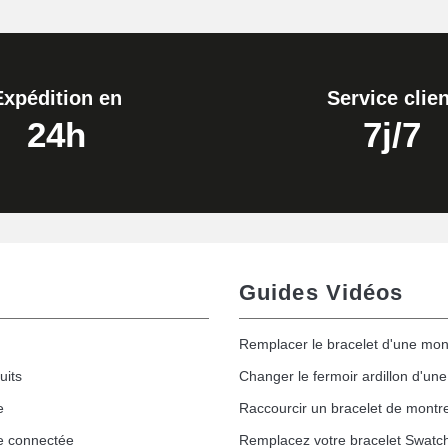
Expédition en
Service clien
24h
7j/7
Guides Vidéos
Remplacer le bracelet d'une mon
uits
Changer le fermoir ardillon d'un
e
Raccourcir un bracelet de montr
e connectée
Remplacez votre bracelet Swatc