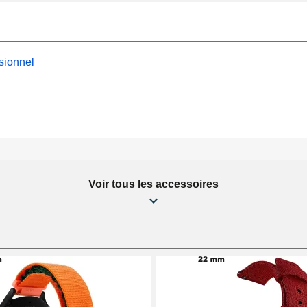
venant de la catégorie
ir ardillon, ce modèle de
ossible d'apprécier tous
sionnel
us-catégorie
Boucle
Voir tous les accessoires