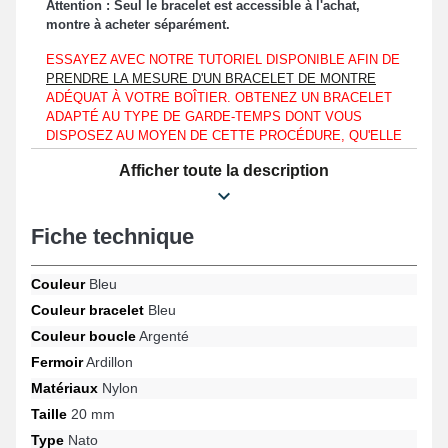
Attention : Seul le bracelet est accessible à l'achat,
montre à acheter séparément.
ESSAYEZ AVEC NOTRE TUTORIEL DISPONIBLE AFIN DE
PRENDRE LA MESURE D'UN BRACELET DE MONTRE
ADÉQUAT À VOTRE BOÎTIER. OBTENEZ UN BRACELET
ADAPTÉ AU TYPE DE GARDE-TEMPS DONT VOUS
DISPOSEZ AU MOYEN DE CETTE PROCÉDURE, QU'ELLE
SOIT DE MARQUE CLUSE, LORUS OU ENCORE UNE
Afficher toute la description
LONGINES.
Ce Bracelet 20 mm montre vintage Bleu Nylon est à combiner
avec un boîtier de montre exposant une mesure d'entre-corne
Fiche technique
d'une largeur de 20mm exclusivement.
Le bracelet montre vintage est en nylon et en fait un choix optimal
Couleur
Bleu
destiné à changer un bracelet pour montre cassé ou abîmé.
Couleur bracelet
Bleu
Présentée dans le but de préserver une fixation sécurisée et
rapide, la boucle ardillon de couleur argentée est prévue pour cet
Couleur boucle
Argenté
usage. Commandez des tiges de 20 mm pour mettre le bracelet
Fermoir
Ardillon
montre 20 mm à hauteur d'un boîtier montre. À la fin du bracelet
pour montre, est située l'anse droite.
Matériaux
Nylon
Taille
20 mm
Ce produit horloger présente une largeur de 20 mm, d'une
nuance bleue raffinée et est fait avec du nylon. Il est possible de
Type
Nato