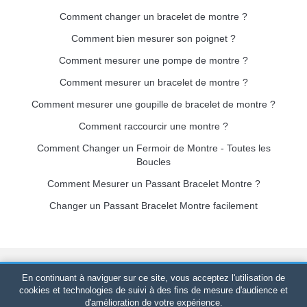
Comment changer un bracelet de montre ?
Comment bien mesurer son poignet ?
Comment mesurer une pompe de montre ?
Comment mesurer un bracelet de montre ?
Comment mesurer une goupille de bracelet de montre ?
Comment raccourcir une montre ?
Comment Changer un Fermoir de Montre - Toutes les
Boucles
Comment Mesurer un Passant Bracelet Montre ?
Changer un Passant Bracelet Montre facilement
Bracelet-de-montre.com
© 2026
Tous droits réservés
-
SIRET
:
En continuant à naviguer sur ce site, vous acceptez l'utilisation de
520 247 727 000 57 -
Plateforme Juridique : BP 20075 - 31121
cookies et technologies de suivi à des fins de mesure d'audience et
d'amélioration de votre expérience.
PORTET PDC - France Métropolitaine
-
Vente en ligne