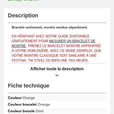
Description
Bracelet seulement, montre vendue séparément.
EN VÉRIFIANT AVEC NOTRE GUIDE DISPONIBLE
GRATUITEMENT POUR
MESURER UN BRACELET DE
MONTRE
, PRENEZ LE BRACELET MONTRE APPROPRIÉ
À VOTRE HORLOGÈRE. AVEC CE MODE D'EMPLOI, QUE
VOTRE MONTRE CLASSIQUE SOIT SIMILAIRE À UNE
FESTINA, TW STEEL OU BIEN UNE TAG HEUER,
OBTENEZ LE BRACELET DE MONTRE IDÉAL POUR LE
Afficher toute la description
FORMAT DE GARDE-TEMPS QUI EST EN VOTRE
POSSESSION.
Combinable uniquement à un entre-corne avec un boîtier de
Fiche technique
montre de 20 mm.
Étant réalisé en tissu, le produit original représente un compromis
Couleur
Orange
optimal en vue de renouveler un bracelet montre fatigué ou usé.
Couleur bracelet
Orange
Le fermoir ardillon d'aspect doré garantit une fixation commode et
Couleur boucle
Doré
fiable. Ce produit exige d'être placé à l'aide de pompes d'une