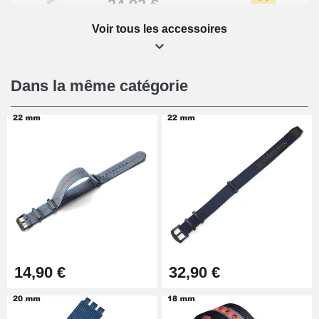
34,92 €
Voir tous les accessoires
Kit Réparation Montre Débutant
16,90 €
Dans la même catégorie
Pied à Coulisse Numérique
9,90 €
Kit Horlogerie Débutant
26,90 €
Boîte Pompe Bracelet Montre -
14,90 €
32,90 €
Diamètre 1,50 mm - 8 à 25 mm
14,08 €