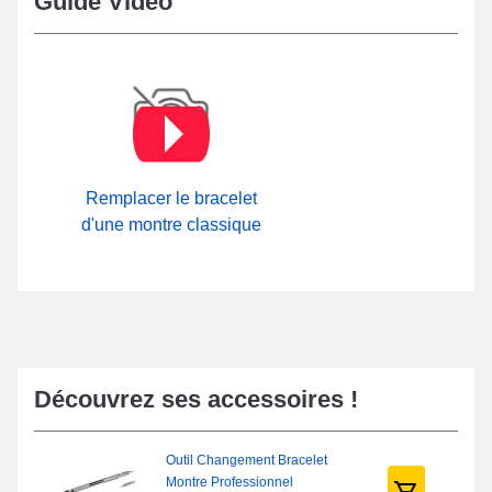
Guide Video
bracelet de montre.
Remplacer le bracelet
d'une montre classique
Découvrez ses accessoires !
Outil Changement Bracelet
Montre Professionnel