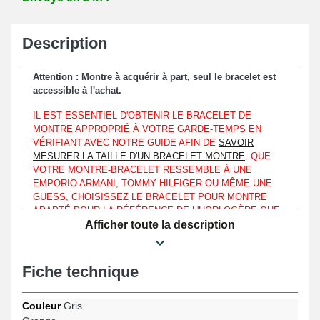
Description
Attention : Montre à acquérir à part, seul le bracelet est
accessible à l'achat.
IL EST ESSENTIEL D'OBTENIR LE BRACELET DE
MONTRE APPROPRIÉ À VOTRE GARDE-TEMPS EN
VÉRIFIANT AVEC NOTRE GUIDE AFIN DE
SAVOIR
MESURER LA TAILLE D'UN BRACELET MONTRE
. QUE
VOTRE MONTRE-BRACELET RESSEMBLE À UNE
EMPORIO ARMANI, TOMMY HILFIGER OU MÊME UNE
GUESS, CHOISISSEZ LE BRACELET POUR MONTRE
ADAPTÉ POUR LA RÉFÉRENCE DE L'HORLOGÈRE QUE
VOUS DÉTENEZ À L'AIDE DE CE GUIDE.
Afficher toute la description
Rattachable précisément à un entrecorne à hauteur d'un boîtier
d'une largeur de 18 mm.
Fiche technique
Fait de nylon, ce produit représente un choix parfait pour un
renouvellement d'un bracelet montre usagé ou brisé. Un fermoir
Couleur
Gris
ardillon argenté assure un mécanisme de fixation rassurant et