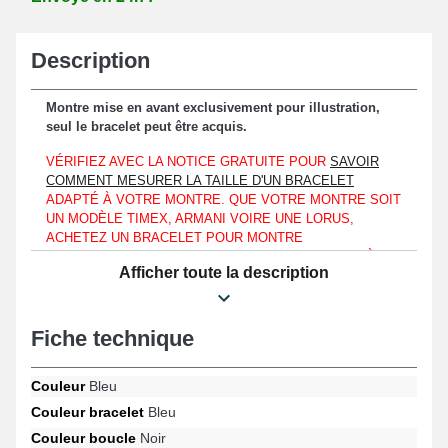
Description
Montre mise en avant exclusivement pour illustration,
seul le bracelet peut être acquis.
VÉRIFIEZ AVEC LA NOTICE GRATUITE POUR
SAVOIR
COMMENT MESURER LA TAILLE D'UN BRACELET
ADAPTÉ À VOTRE MONTRE. QUE VOTRE MONTRE SOIT
UN MODÈLE TIMEX, ARMANI VOIRE UNE LORUS,
ACHETEZ UN BRACELET POUR MONTRE
CORRESPONDANT AVEC LE DESIGN DE L'HORLOGÈRE
Afficher toute la description
QUE VOUS AVEZ AVEC CE GUIDE.
Ce bracelet pour montre est à réunir sur un boîtier de montre
affichant une mesure d'entre-corne d'une largeur de 22mm
Fiche technique
spécifiquement.
Ce produit fait office d'une option optimale destinée à un
Couleur
Bleu
changement d'un bracelet montre démodé ou défectueux étant
Couleur bracelet
Bleu
élaboré en nylon. Un dispositif de fixation pratique et simple est
garanti avec une attache noire de type ardillon. Pour être rattaché
Couleur boucle
Noir