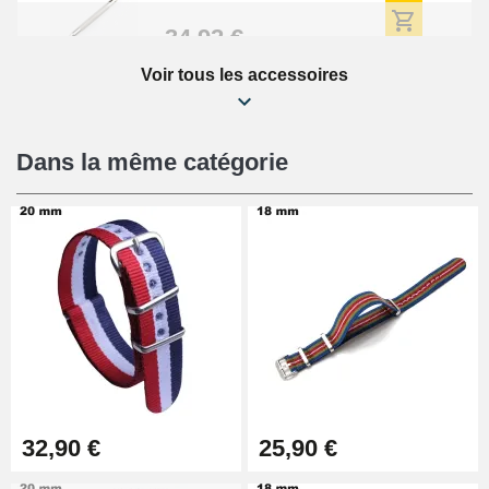
34,92 €
Voir tous les accessoires
Kit Réparation Montre Débutant
16,90 €
Dans la même catégorie
Pied à Coulisse Numérique
9,90 €
Kit Horlogerie Débutant
26,90 €
Boîte Pompe Bracelet Montre -
32,90 €
25,90 €
Diamètre 1,50 mm - 8 à 25 mm