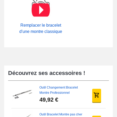
de la rubrique
Outil de démontage rapide pas cher
. Composé en
nylon, cette sorte de bracelet dispose d'un fermoir ardillon solide.
Consultez une large gamme de boucles en option à travers la
catégorie
Boucle ardillon
sur notre site.
Remplacer le bracelet
d'une montre classique
Découvrez ses accessoires !
Outil Changement Bracelet
Montre Professionnel
49,92 €
Outil Bracelet Montre pas cher