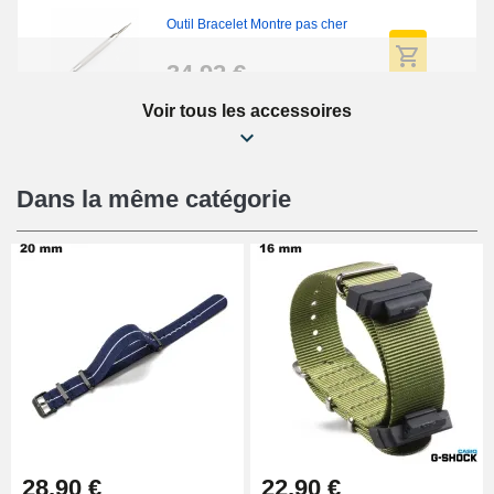
Outil Bracelet Montre pas cher
34,92 €
Voir tous les accessoires
Kit Réparation Montre Débutant
16,90 €
Dans la même catégorie
Pied à Coulisse Numérique
9,90 €
Kit Horlogerie Débutant
26,90 €
Boîte Pompe Bracelet Montre -
28,90 €
22,90 €