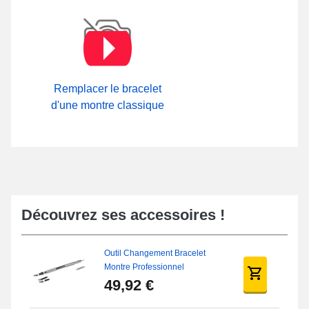
gamme de bracelets pour montre arbore une boucle sangle
durable. Sur notre boutique de bracelet de montre à travers notre
collection
Attache Bracelet Montre
, vous avez la possibilité
d'apprécier les multiples fermoirs en vente.
Remplacer le bracelet
d'une montre classique
Découvrez ses accessoires !
Outil Changement Bracelet
Montre Professionnel
49,92 €