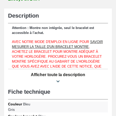
Description
Attention : Montre non intégrée, seul le bracelet est
accessible à l'achat.
AVEC NOTRE MODE D'EMPLOI EN LIGNE POUR
SAVOIR
MESURER LA TAILLE D'UN BRACELET MONTRE
,
ACHETEZ LE BRACELET POUR MONTRE ADÉQUAT À
VOTRE HORLOGÈRE. PROCUREZ-VOUS UN BRACELET
MONTRE SPÉCIFIQUE AU GABARIT DE L'HORLOGÈRE
QUE VOUS AVEZ AVEC L'AIDE DE CETTE NOTICE, QUE
VOTRE MONTRE-BRACELET SOIT SEMBLABLE À UNE
Afficher toute la description
TW STEEL, OLYMPIC OU BIEN UNE MATS MEIER.
Il est obligatoire d'harmoniser ce bracelet pour montre à un boîtier
de montre affichant sa mesure d'entre-corne d'une largeur de
Fiche technique
18mm strictement.
Étant fait de nylon, ce bracelet de montre fait office d'une option
Couleur
Bleu
idéale pour un renouvellement d'un bracelet fatigué ou
Gris
endommagé. À l'aide d'un fermoir argenté de type sangle, une