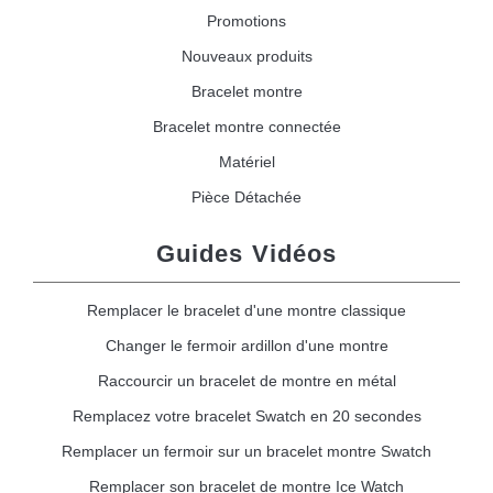
Promotions
13,90 €
Nouveaux produits
Boîte Pompe Bracelet Montre -
Bracelet montre
Diamètre 1,50 mm - 8 à 25 mm
Bracelet montre connectée
14,08 €
Matériel
Pièce Détachée
Boîte Pompe pour Bracelet
Montre - Diamètre 1,80 mm - 8 à
25 mm
19,90 €
Guides Vidéos
Remplacer le bracelet d'une montre classique
Extracteur de Bracelet de
Montre Facile
Changer le fermoir ardillon d'une montre
17,90 €
Raccourcir un bracelet de montre en métal
Remplacez votre bracelet Swatch en 20 secondes
Remplacer un fermoir sur un bracelet montre Swatch
Remplacer son bracelet de montre Ice Watch