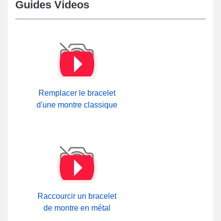
Guides Videos
Votre bracelet peut être ôté attentivement à l'aide de notre
kit
horlogerie débutant
de la catégorie
Outil de démontage rapide
pas cher
. Cette sorte de bracelet de montre présente un fermoir
déployant haut de gamme et est composé en fibre de carbone.
Dans notre section
Fermoir Bracelet montre
sur notre boutique en
ligne, il est possible de consulter tous les fermoirs en vente ou à
travers notre catégorie
Attache Bracelet Montre Métal
sur notre
site.
Remplacer le bracelet
Vous pouvez lire notre instruction :
comment raccourcir un
bracelet
en se procurant le
kit pour réduire bracelet montre métal
d'une montre classique
afin de régler le bracelet. Sans être obligé de recourir à un
technicien horloger pour ajuster le bracelet à la bonne longueur
de le contour de votre poignet, utilisez sans délai votre achat en
utilisant cette procédure. Tant que vous respectez la taille de 20
mm au niveau de l'entre-corne, ce style de bracelet montre
standard est approprié avec les boîtiers de montre de marque
Bulova, Mondaine, Daniel Wellington et encore d'autres.
Raccourcir un bracelet
de montre en métal