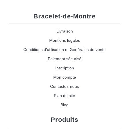
Kit Réparation Montre Débutant
Bracelet-de-Montre
16,90 €
Livraison
Pied à Coulisse Numérique
Mentions légales
9,90 €
Conditions d'utilisation et Générales de vente
Paiement sécurisé
Kit Horlogerie Débutant
Inscription
26,90 €
Mon compte
Contactez-nous
Marteau Horloger pour Goupille
Plan du site
Bracelet de montre
Blog
3,90 €
Produits
Kit pour Réduire Bracelet
Montre Métal