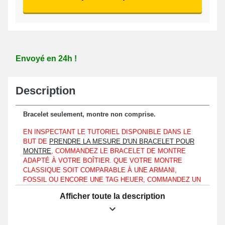
Envoyé en 24h !
Description
Bracelet seulement, montre non comprise.
EN INSPECTANT LE TUTORIEL DISPONIBLE DANS LE
BUT DE
PRENDRE LA MESURE D'UN BRACELET POUR
MONTRE
, COMMANDEZ LE BRACELET DE MONTRE
ADAPTÉ À VOTRE BOÎTIER. QUE VOTRE MONTRE
CLASSIQUE SOIT COMPARABLE À UNE ARMANI,
FOSSIL OU ENCORE UNE TAG HEUER, COMMANDEZ UN
BRACELET DE MONTRE COMPATIBLE AVEC LA
Afficher toute la description
RÉFÉRENCE DE L'HORLOGÈRE QUE VOUS POSSÉDEZ
GRÂCE À CE MODE D'EMPLOI.