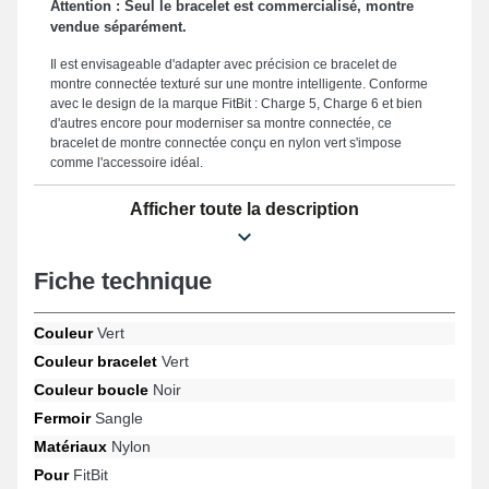
Attention : Seul le bracelet est commercialisé, montre
vendue séparément.
Il est envisageable d'adapter avec précision ce bracelet de
montre connectée texturé sur une montre intelligente. Conforme
avec le design de la marque FitBit : Charge 5, Charge 6 et bien
d'autres encore pour moderniser sa montre connectée, ce
bracelet de montre connectée conçu en nylon vert s'impose
comme l'accessoire idéal.
Afin de constituer un dispositif de fixation facile à utiliser et sûr, ce
Afficher toute la description
bracelet smartwatch comprend un fermoir sangle d'aspect noir
exceptionnel. La largeur de ce bracelet pour montre connectée
est optimisée pour assurer une ergonomie exemplaire et une
Fiche technique
intégration harmonieuse dans toutes les circonstances, ce
bracelet de montre affiche une taille de 18 mm et cela s'adapte
parfaitement à vos besoins. Ce bracelet tissu smartwatch texturé
Couleur
Vert
vert fitbit 18mm se distingue avec son endurance, représentant
un choix idéal afin de substituer un composant fatigué ou
Couleur bracelet
Vert
défectueux et perfectionner la performance de votre smartwatch.
Couleur boucle
Noir
Le coloris vert sophistiqué du bracelet montre connectée apporte
une esthétique exclusive et énergique de votre garde-temps
Fermoir
Sangle
connecté. Cette gamme de bracelet montre texturé compte un
Matériaux
Nylon
fermoir sangle résistant et fonctionne pour les modèles Charge 6,
Pour
FitBit
Charge 5 et bien plus encore de la marque FitBit. Le bracelet