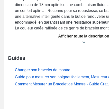
dimension de 18mm optimise une combinaison fluide a
un confort optimal. Reconnu pour sa robustesse, ce br
une alternative intelligente dans le but de renouveler 
endommagé, en garantissant une résistance supérieure
La couleur cafée raffinée de ce genre de bracelet mont
minimaliste et tendance de votre montre connectée. C
Afficher toute la descriptio
par une attache ardillon fiable, et sa compatibilité av
Sport, Charter, Gen 4 Venture HR, Gen 6 42 mm, Gen
la marque Fossil. Faisant converger style intemporel et
Guides
Fossil permet une connexion harmonieuse avec une 
sans effort tout en proposant une durabilité accrue.
Changer son bracelet de montre
Guide pour mesurer son poignet facilement, Mesureur d
Comment Mesurer un Bracelet de Montre - Guide Gratu