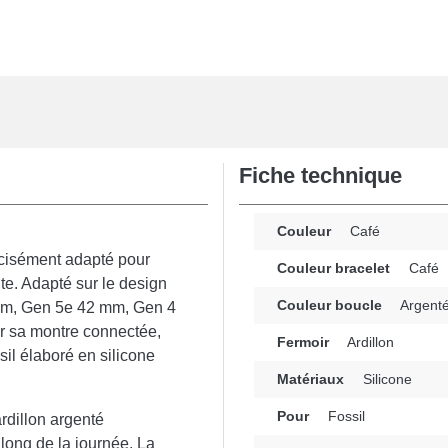
Fiche technique
Couleur
Café
cisément adapté pour
Couleur bracelet
Café
te. Adapté sur le design
Couleur boucle
Argent
 mm, Gen 5e 42 mm, Gen 4
er sa montre connectée,
Fermoir
Ardillon
il élaboré en silicone
Matériaux
Silicone
Pour
Fossil
rdillon argenté
 long de la journée. La