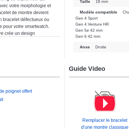
Taille
18 mm
vec votre morphologie et
Modèle compatible
Cha
acelet de montre devient
Gen 4 Sport
un bracelet défectueux ou
Gen 4 Venture HR
 pour votre smartwatch.
Gen 5e 42 mm
re crée un design
Gen 6 42 mm
e bracelet se démarque
n
ec les modèles Gen 4
Anse
Droite
 5e 42 mm par exemple de
 robustesse, ce bracelet
Guide Video
large gamme de manière
e poignet offert
it
Remplacer le bracelet
d'une montre classique