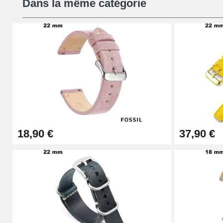
Dans la même catégorie
16,90 €
Pied à Coulisse Numérique
9,90 €
Kit Horlogerie Débutant
26,90 €
18,90 €
37,90 €
Boîte Pompe Bracelet Montre - Diamètre 
14,08 €
Boîte Pompe pour Bracelet Montre - Diam
19,90 €