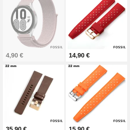
9,90 €
Pince à Poinçonner (pince trou)
57,42 €
Pince Trou pour Bracelet de
4,90 €
14,90 €
Montre
10,90 €
Kit Horlogerie Débutant
26,90 €
Boîte Pompe Bracelet Montre -
Diamètre 1,50 mm - 8 à 25 mm
14,08 €
35,90 €
15,90 €