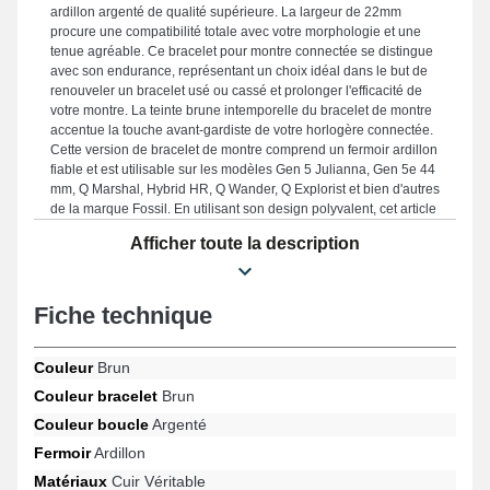
ardillon argenté de qualité supérieure. La largeur de 22mm
procure une compatibilité totale avec votre morphologie et une
tenue agréable. Ce bracelet pour montre connectée se distingue
avec son endurance, représentant un choix idéal dans le but de
renouveler un bracelet usé ou cassé et prolonger l'efficacité de
votre montre. La teinte brune intemporelle du bracelet de montre
accentue la touche avant-gardiste de votre horlogère connectée.
Cette version de bracelet de montre comprend un fermoir ardillon
fiable et est utilisable sur les modèles Gen 5 Julianna, Gen 5e 44
mm, Q Marshal, Hybrid HR, Q Wander, Q Explorist et bien d'autres
de la marque Fossil. En utilisant son design polyvalent, cet article
Fossil se fond harmonieusement sur une multitude de références
Afficher toute la description
de la marque Fossil, garantissant un port ergonomique en toute
simplicité.
Fiche technique
Couleur
Brun
Couleur bracelet
Brun
Couleur boucle
Argenté
Fermoir
Ardillon
Matériaux
Cuir Véritable