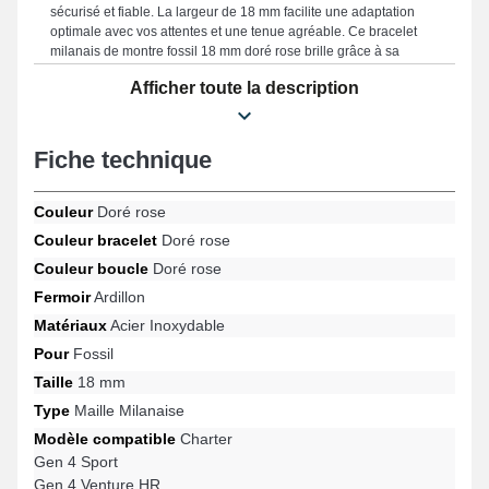
sécurisé et fiable. La largeur de 18 mm facilite une adaptation
optimale avec vos attentes et une tenue agréable. Ce bracelet
milanais de montre fossil 18 mm doré rose brille grâce à sa
durabilité, représentant une alternative parfaite afin de remplacer
Afficher toute la description
un composant démodé ou abîmé et prolonger l'efficacité de votre
montre connectée. Le coloris doré rose incarne un style
sophistiqué et cela convient idéalement à toutes les tenues,
associant élégance intemporelle et fonctionnalité avancée afin de
Fiche technique
combler les attentes des adeptes de confort. Pensé pour
s'harmoniser idéalement sur les designs Gen 6 42 mm, Gen 4
Sport, Gen 5e 42 mm, Gen 4 Venture HR, Charter et bien d'autres
Couleur
Doré rose
encore de la marque Fossil, ce bracelet assure un fermoir ardillon
Couleur bracelet
Doré rose
fiable et un maintien sûr. Grâce à son design intemporel, cet
Couleur boucle
Doré rose
article au design raffiné Fossil s'accommode sans effort à une
variété de références populaires idéal au quotidien.
Fermoir
Ardillon
Matériaux
Acier Inoxydable
Pour
Fossil
Taille
18 mm
Type
Maille Milanaise
Modèle compatible
Charter
Gen 4 Sport
Gen 4 Venture HR