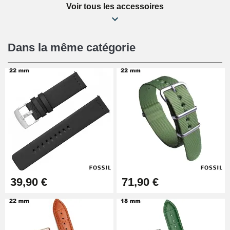
Voir tous les accessoires
Kit Réparation Montre Débutant
16,90 €
Dans la même catégorie
Pied à Coulisse Numérique
9,90 €
Pince à Poinçonner (pince trou)
57,42 €
Pince Trou pour Bracelet de
39,90 €
71,90 €
Montre
10,90 €