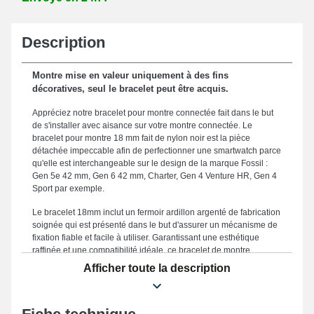
Description
Montre mise en valeur uniquement à des fins
décoratives, seul le bracelet peut être acquis.
Appréciez notre bracelet pour montre connectée fait dans le but
de s'installer avec aisance sur votre montre connectée. Le
bracelet pour montre 18 mm fait de nylon noir est la pièce
détachée impeccable afin de perfectionner une smartwatch parce
qu'elle est interchangeable sur le design de la marque Fossil :
Gen 5e 42 mm, Gen 6 42 mm, Charter, Gen 4 Venture HR, Gen 4
Sport par exemple.
Le bracelet 18mm inclut un fermoir ardillon argenté de fabrication
soignée qui est présenté dans le but d'assurer un mécanisme de
fixation fiable et facile à utiliser. Garantissant une esthétique
raffinée et une compatibilité idéale, ce bracelet de montre
présente une largeur de 18mm, ce qui en fait le choix parfait pour
Afficher toute la description
vos exigences de confort et d'élégance. Ce produit est apprécié
au moyen de sa structure élégante, en faisant de lui un
complément irremplaçable pour se conformer harmonieusement
à votre look quotidien, avec l'assurance d'un confort supérieur en