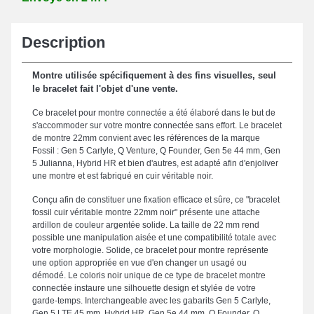
Description
Montre utilisée spécifiquement à des fins visuelles, seul
le bracelet fait l'objet d'une vente.
Ce bracelet pour montre connectée a été élaboré dans le but de
s'accommoder sur votre montre connectée sans effort. Le bracelet
de montre 22mm convient avec les références de la marque
Fossil : Gen 5 Carlyle, Q Venture, Q Founder, Gen 5e 44 mm, Gen
5 Julianna, Hybrid HR et bien d'autres, est adapté afin d'enjoliver
une montre et est fabriqué en cuir véritable noir.
Conçu afin de constituer une fixation efficace et sûre, ce "bracelet
fossil cuir véritable montre 22mm noir" présente une attache
ardillon de couleur argentée solide. La taille de 22 mm rend
possible une manipulation aisée et une compatibilité totale avec
votre morphologie. Solide, ce bracelet pour montre représente
une option appropriée en vue d'en changer un usagé ou
démodé. Le coloris noir unique de ce type de bracelet montre
connectée instaure une silhouette design et stylée de votre
garde-temps. Interchangeable avec les gabarits Gen 5 Carlyle,
Gen 5 LTE 45 mm, Hybrid HR, Gen 5e 44 mm, Q Founder, Q