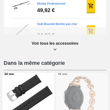
Montre Professionnel
49,92 €
Outil Bracelet Montre pas cher
34,92 €
Voir tous les accessoires
Kit Réparation Montre Débutant
16,90 €
Dans la même catégorie
Pied à Coulisse Numérique
9,90 €
Pince à Poinçonner (pince trou)