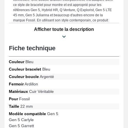
ce style de bracelet pour montre et est approprié pour les
références Gen 5, Hybrid HR, Q Venture, Q Explorist, Gen 5 LTE
45 mm, Gen 5 Julianna et beaucoup d'autres encore de la
marque Fossil. En utilisant son style contemporain, ce produit
élégant Fossil se combine idéalement à un large éventail de
Afficher toute la description
modèles pour un usage varié.
Fiche technique
Couleur
Bleu
Couleur bracelet
Bleu
Couleur boucle
Argenté
Fermoir
Ardillon
Matériaux
Cuir Véritable
Pour
Fossil
Taille
22 mm
Modèle compatible
Gen 5
Gen 5 Carlyle
Gen 5 Garrett