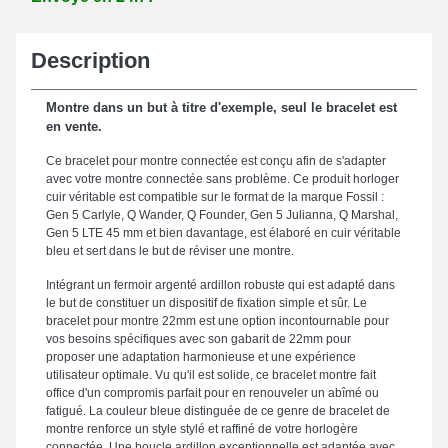
Description
Montre dans un but à titre d'exemple, seul le bracelet est
en vente.
Ce bracelet pour montre connectée est conçu afin de s'adapter
avec votre montre connectée sans problème. Ce produit horloger
cuir véritable est compatible sur le format de la marque Fossil :
Gen 5 Carlyle, Q Wander, Q Founder, Gen 5 Julianna, Q Marshal,
Gen 5 LTE 45 mm et bien davantage, est élaboré en cuir véritable
bleu et sert dans le but de réviser une montre.
Intégrant un fermoir argenté ardillon robuste qui est adapté dans
le but de constituer un dispositif de fixation simple et sûr. Le
bracelet pour montre 22mm est une option incontournable pour
vos besoins spécifiques avec son gabarit de 22mm pour
proposer une adaptation harmonieuse et une expérience
utilisateur optimale. Vu qu'il est solide, ce bracelet montre fait
office d'un compromis parfait pour en renouveler un abîmé ou
fatigué. La couleur bleue distinguée de ce genre de bracelet de
montre renforce un style stylé et raffiné de votre horlogère
connectée. Une boucle ardillon exceptionnelle est adaptée avec