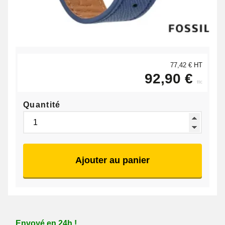
77,42 € HT
92,90 €
ttc
Quantité
Ajouter au panier
Envoyé en 24h !