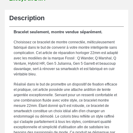
Description
Bracelet seulement, montre vendue séparément.
Choisissez ce bracelet de montre connectée, méticuleusement
fabriqué dans le but de convenir à votre montre intelligente sans
complication. Cet article de réparation horloger 22mm est adapté
avec les modèles de la marque Fossil : Q Wander, Q Marshal, Q
Venture, Hybrid HR, Gen 5 Julianna, Gen 5 Garrett et beaucoup
davantage, sert à rénover sa smartwatch et est fabriqué en cuir
véritable bleu.
Réalisé dans le but de promettre un dispositif de fixation efficace
et pratique, cet article possède une attache ardillon de teinte
argentée exceptionnelle. Servant pour un ressenti confortable et
une combinaison fluide avec votre style, ce bracelet montre
mesure 22mm. Étant donné qu'il est robuste, ce bracelet de
smartwatch constitue un choix idéal afin d'en changer un
endommagé ou démodé. Le coloris bleu reflète un style raffiné
qui s'adapte parfaitement à tous les styles, combinant qualité
exceptionnelle et simplicité d'utilisation afin de satisfaire les
besoins des passionnés de mode. Ce produit se démarque par