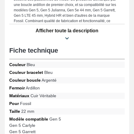
une boucle ardillon de premier choix, et sa compatibilité sur les
modèles Gen 5, Gen 5 Julianna, Gen 5e 44 mm, Gen 5 Garrett,
Gen 5 LTE 45 mm, Hybrid HR et bien d'autres de la marque
Fossil. Combinant qualité de fabrication et fonctionnalité, ce
bracelet en cuir véritable Fossil procure une compatibilité avec
Afficher toute la description
plusieurs références de manière fluide tout en garantissant une
durabilité accrue.
Fiche technique
Couleur
Bleu
Couleur bracelet
Bleu
Couleur boucle
Argenté
Fermoir
Ardillon
Matériaux
Cuir Véritable
Pour
Fossil
Taille
22 mm
Modèle compatible
Gen 5
Gen 5 Carlyle
Gen 5 Garrett